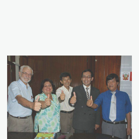
dios_tm
brack_manuela_gar