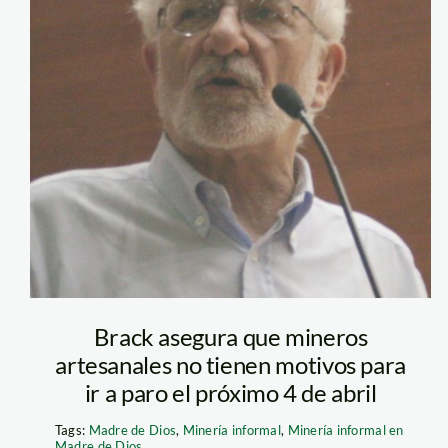
Brack asegura que mineros
artesanales no tienen motivos para
ir a paro el próximo 4 de abril
Tags:
Madre de Dios
,
Minería informal
,
Minería informal en
Madre de Dios