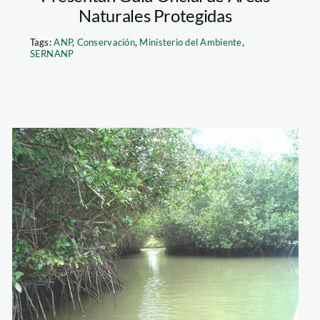
Naturales Protegidas
Tags:
ANP
,
Conservación
,
Ministerio del Ambiente
,
SERNANP
cia_compromiso_minam
manglares_tumbes_e
info