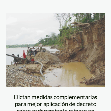
dios_minam
oro_madre_de_dios
Dictan medidas complementarias
para mejor aplicación de decreto
sobre ordenamiento minero en