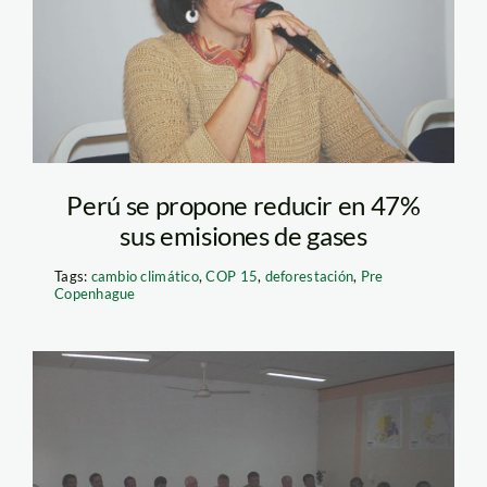
Perú se propone reducir en 47%
sus emisiones de gases
Tags:
cambio climático
,
COP 15
,
deforestación
,
Pre
Copenhague
mineros artesanales
en grupo en madre de