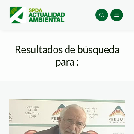
Skip
to
content
Resultados de búsqueda
para :
brack_perumin_1