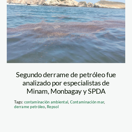
derrame-en-
ventanilla—
profonanpe
Segundo derrame de petróleo fue
analizado por especialistas de
Minam, Monbagay y SPDA
Tags:
contaminación ambiental
,
Contaminación mar
,
derrame petróleo
,
Repsol