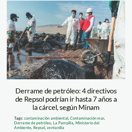
derrame-
petroleo-repsol—
en Motorpumpen
ministro-del-
ige Schlamm auf die
t. Guacamayu,
ambiente—
uli 2010
diego-perez–
Derrame de petróleo: 4 directivos
de Repsol podrían ir hasta 7 años a
spda
la cárcel, según Minam
Tags:
contaminación ambiental
,
Contaminación mar
,
Derrame de petróleo
,
La Pampilla
,
Ministerio del
Ambiente
,
Repsol
,
ventanilla