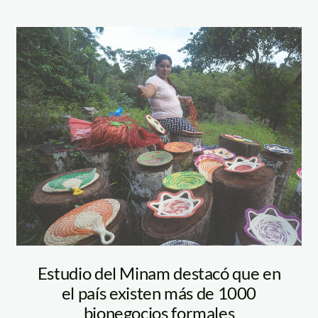
ACR-Artesanía-
Tamshiyacu-
Tahuayo-SPDA
Estudio del Minam destacó que en
el país existen más de 1000
bionegocios formales