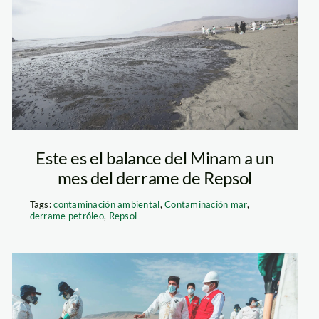
ancón—jaime-
tranca—spda
Este es el balance del Minam a un
mes del derrame de Repsol
Tags:
contaminación ambiental
,
Contaminación mar
,
derrame petróleo
,
Repsol
derrame-