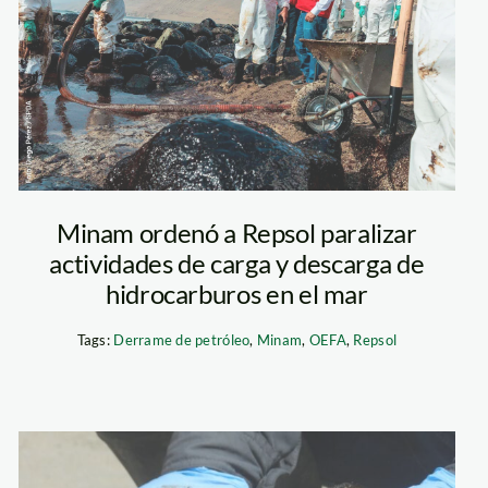
petroleo-repsol—
ministro-del-
ambiente—
diego-perez–
Minam ordenó a Repsol paralizar
actividades de carga y descarga de
spda
hidrocarburos en el mar
Tags:
Derrame de petróleo
,
Minam
,
OEFA
,
Repsol