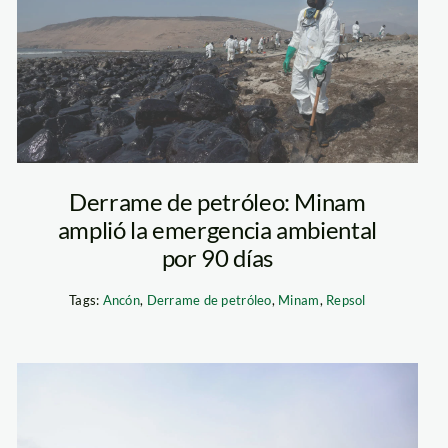
petroleo—jorge-
pezantes—spda2
Derrame de petróleo: Minam
amplió la emergencia ambiental
por 90 días
Tags:
Ancón
,
Derrame de petróleo
,
Minam
,
Repsol
playa-miramar—