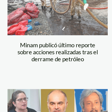
REPORTE
REPSOL 2
MESES
Minam publicó último reporte
sobre acciones realizadas tras el
derrame de petróleo
exministros-del-