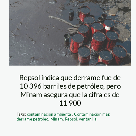
derrame-
petroleo—jorge-
pezantes—spda
Repsol indica que derrame fue de
10 396 barriles de petróleo, pero
Minam asegura que la cifra es de
11 900
Tags:
contaminación ambiental
,
Contaminación mar
,
derrame petróleo
,
Minam
,
Repsol
,
ventanilla