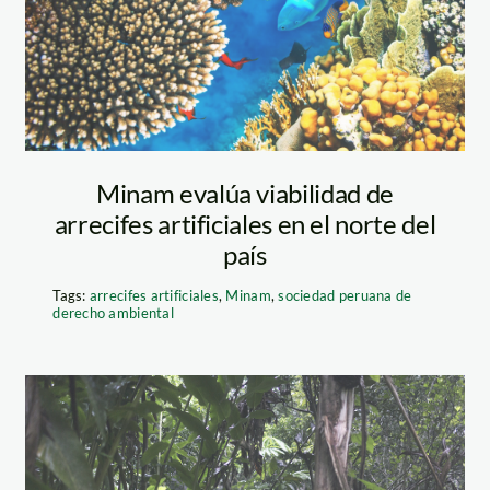
coral-scaled
Minam evalúa viabilidad de
arrecifes artificiales en el norte del
país
Tags:
arrecifes artificiales
,
Minam
,
sociedad peruana de
derecho ambiental
Jeberos_12
Defensor