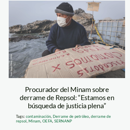
cavero_diego-
perez-SPDA-13
Mit den schwimmend
wird der goldstaubhalt
Waschanlagen gepump
Madre de Dios, Peru, J
Procurador del Minam sobre
derrame de Repsol: “Estamos en
búsqueda de justicia plena”
Tags:
contaminación
,
Derrame de petróleo
,
derrame de
repsol
,
Minam
,
OEFA
,
SERNANP