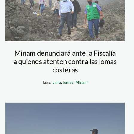
– ministro
montoya –
minam
Minam denunciará ante la Fiscalía
a quienes atenten contra las lomas
costeras
Tags:
Lima
,
lomas
,
Minam
derrame-