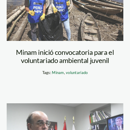
juvenil ambiental
– minam
Minam inició convocatoria para el
voluntariado ambiental juvenil
Tags:
Minam
,
voluntariado
mariano-castro-