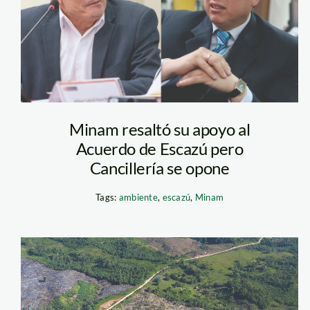
ambiente-y-
relaciones-
exteriores—
Minam resaltó su apoyo al
andina
Acuerdo de Escazú pero
Cancillería se opone
Tags:
ambiente
,
escazú
,
Minam
SPDA_Yurimaguas_