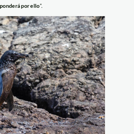
ponderá por ello
”.