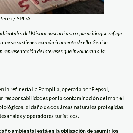
 Pérez / SPDA
mbientales del Minam buscará una reparación que refleje
as que se sostienen económicamente de ella.
Será la
en representación de
intereses que involucran a la
en la refinería La Pampilla, operada por Repsol,
r responsabilidades por la contaminación del mar, el
biológicos, el daño de dos áreas naturales protegidas,
rtesanales y operadores turísticos.
daño ambiental está en la obligación de asumir los