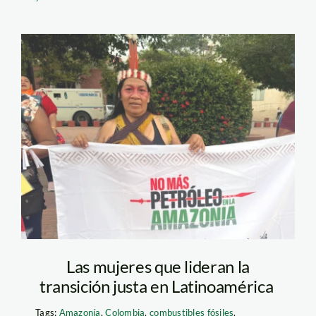
Cahuo-Boya—isabel-
alarcon—no-mas-
petroleo—amazonia
Las mujeres que lideran la
transición justa en Latinoamérica
Tags:
Amazonía
,
Colombia
,
combustibles fósiles
,