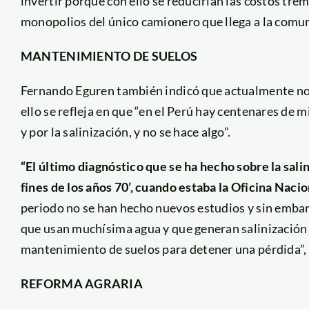
invertir porque con ello se reducirían las costos t
monopolios del único camionero que llega a la comuni
MANTENIMIENTO DE SUELOS
Fernando Eguren también indicó que actualmente no 
ello se refleja en que “en el Perú hay centenares de 
y por la salinización, y no se hace algo”.
“El último diagnóstico que se ha hecho sobre la salin
fines de los años 70’, cuando estaba la Oficina Nac
periodo no se han hecho nuevos estudios y sin embar
que usan muchísima agua y que generan salinización c
mantenimiento de suelos para detener una pérdida”, 
REFORMA AGRARIA