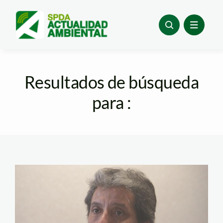
Skip
to
content
Resultados de búsqueda
para :
manuel_pulgar_vidal