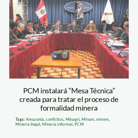
mesa técnica_pcm
PCM instalará “Mesa Técnica”
creada para tratar el proceso de
formalidad minera
Tags:
Amazonía
,
conflcitos
,
Minagri
,
Minam
,
minem
,
Minería ilegal
,
Minería informal
,
PCM