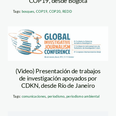
COP19’, desde Bogotá
Tags:
bosques
,
COP19
,
COP20
,
REDD
Captura de pantalla
2013-10-14 a la(s)
11.03.58
(Video) Presentación de trabajos
de investigación apoyados por
CDKN, desde Río de Janeiro
Tags:
comunicaciones
,
periodismo
,
periodismo ambiental