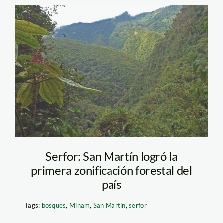
Bosques-de-San-
Martin—SERFOR
Serfor: San Martín logró la
primera zonificación forestal del
país
Tags:
bosques
,
Minam
,
San Martín
,
serfor