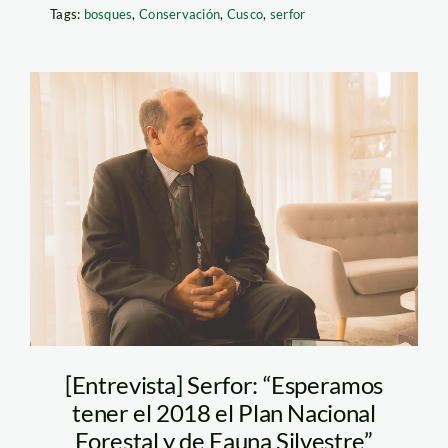
Tags:
bosques
,
Conservación
,
Cusco
,
serfor
Juan_Carlos_Guzman_serfo
[Entrevista] Serfor: “Esperamos
tener el 2018 el Plan Nacional
Forestal y de Fauna Silvestre”