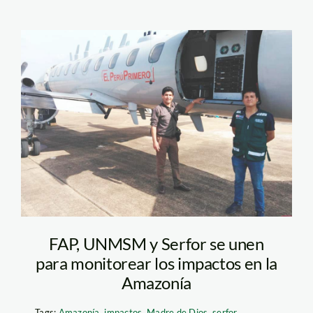
nave—serfor1
FAP, UNMSM y Serfor se unen
para monitorear los impactos en la
Amazonía
Tags:
Amazonía
,
impactos
,
Madre de Dios
,
serfor