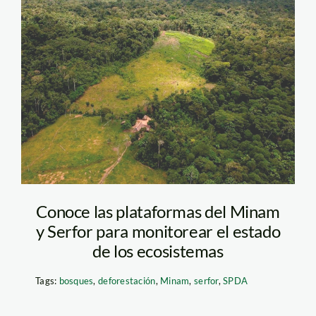
Sierra del
Divisor_deforestación_S
Conoce las plataformas del Minam
y Serfor para monitorear el estado
de los ecosistemas
Tags:
bosques
,
deforestación
,
Minam
,
serfor
,
SPDA