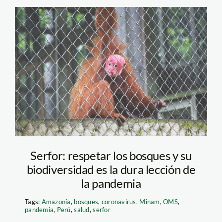
Conoce el Centro de
Rescate Amazónico
(CREA)
Serfor: respetar los bosques y su
biodiversidad es la dura lección de
la pandemia
Tags:
Amazonía
,
bosques
,
coronavirus
,
Minam
,
OMS
,
pandemia
,
Perú
,
salud
,
serfor