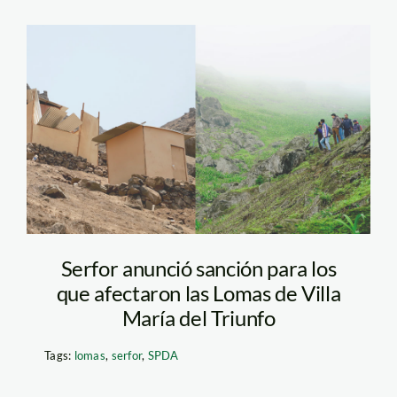
loma-de-paraiso-
serfor-spda
Serfor anunció sanción para los
que afectaron las Lomas de Villa
María del Triunfo
Tags:
lomas
,
serfor
,
SPDA