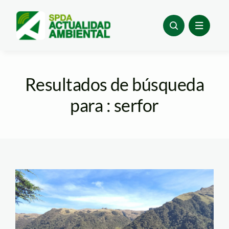
Skip
to
content
Resultados de búsqueda
para : serfor
bosques-zonas-
fragiles—serfor—