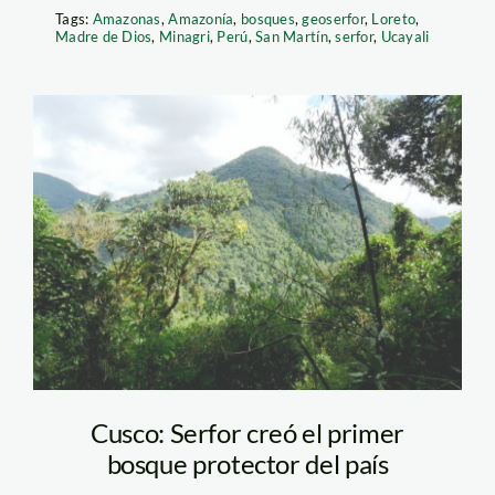
Tags:
Amazonas
,
Amazonía
,
bosques
,
geoserfor
,
Loreto
,
Madre de Dios
,
Minagri
,
Perú
,
San Martín
,
serfor
,
Ucayali
bosque protector –
cusco – serfor
Cusco: Serfor creó el primer
bosque protector del país