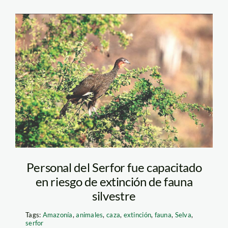
PAVA-ALIBLANCA—
PROMPERU—Heinz-
Plenge
Personal del Serfor fue capacitado
en riesgo de extinción de fauna
silvestre
Tags:
Amazonía
,
animales
,
caza
,
extinción
,
fauna
,
Selva
,
serfor