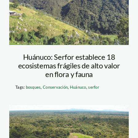
huanuco
Huánuco: Serfor establece 18
ecosistemas frágiles de alto valor
en flora y fauna
Tags:
bosques
,
Conservación
,
Huánuco
,
serfor
Sierra del