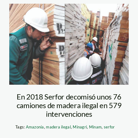
madera-ilegal—serfor
En 2018 Serfor decomisó unos 76
camiones de madera ilegal en 579
intervenciones
Tags:
Amazonía
,
madera ilegal
,
Minagri
,
Minam
,
serfor