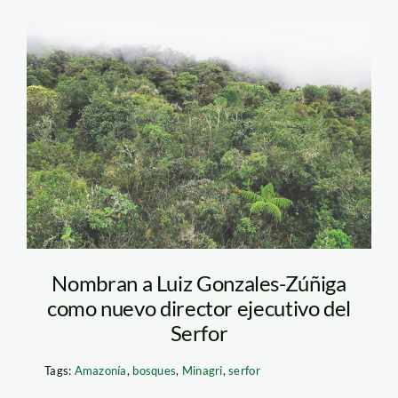
bosque-villa-
rica_SPDA
Nombran a Luiz Gonzales-Zúñiga
como nuevo director ejecutivo del
Serfor
Tags:
Amazonía
,
bosques
,
Minagri
,
serfor