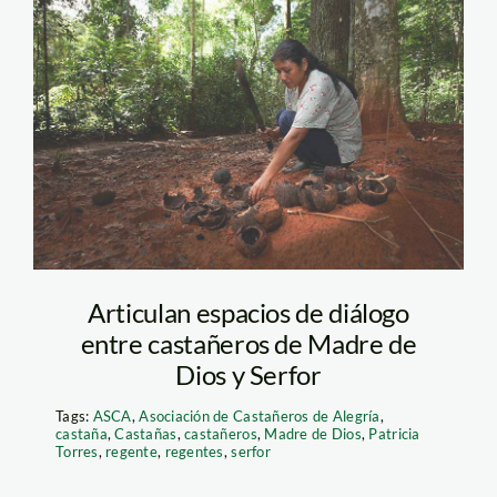
castana_thomas_muller_8
Articulan espacios de diálogo
entre castañeros de Madre de
Dios y Serfor
Tags:
ASCA
,
Asociación de Castañeros de Alegría
,
castaña
,
Castañas
,
castañeros
,
Madre de Dios
,
Patricia
Torres
,
regente
,
regentes
,
serfor