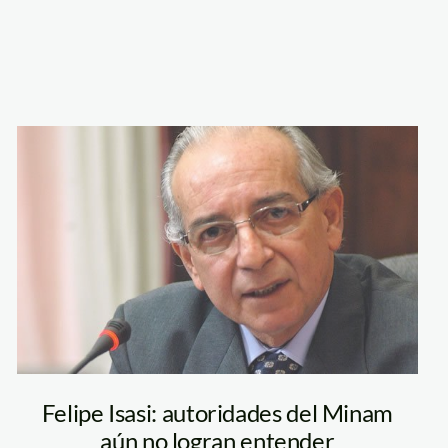
enrique_ortiz
isasi_felipe_congres
Felipe Isasi: autoridades del Minam
aún no logran entender