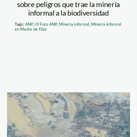
sobre peligros que trae la minería
informal a la biodiversidad
Tags:
ANP
,
III Foro ANP
,
Minería informal
,
Minería informal
en Madre de Dios
madre_de_dios
madre_dios_mineria_