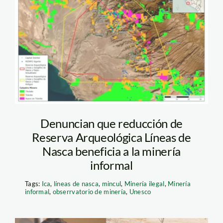
catrastro-minero-de-
la-zona-aqrqueologica
—lineas-de-nasca
Denuncian que reducción de
Reserva Arqueológica Líneas de
Nasca beneficia a la minería
informal
Tags:
Ica
,
líneas de nasca
,
mincul
,
Minería ilegal
,
Minería
informal
,
obserrvatorio de minería
,
Unesco