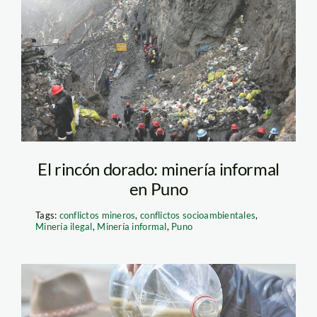
Minería ilegal en La
Rinconada (Puno)
El rincón dorado: minería informal
en Puno
Tags:
conflictos mineros
,
conflictos socioambientales
,
Minería ilegal
,
Minería informal
,
Puno
relaves_mercurio_puno_lar