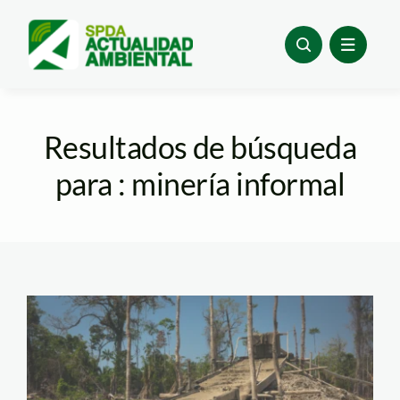
Skip
to
content
Resultados de búsqueda
para : minería informal
Minería ilegal.
Foto_Diego Perez