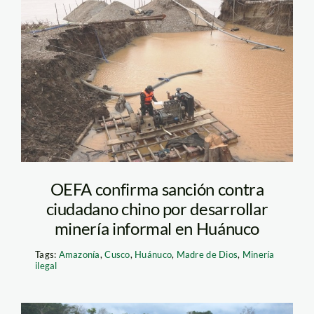
minería
ilegal_huánuco_andina
OEFA confirma sanción contra
ciudadano chino por desarrollar
minería informal en Huánuco
Tags:
Amazonía
,
Cusco
,
Huánuco
,
Madre de Dios
,
Minería
ilegal