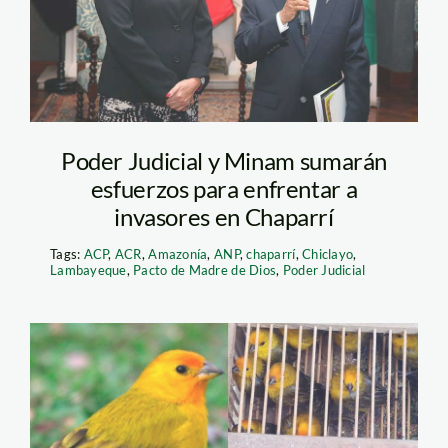
Poder Judicial y Minam sumarán
esfuerzos para enfrentar a
invasores en Chaparrí
Tags:
ACP
,
ACR
,
Amazonía
,
ANP
,
chaparrí
,
Chiclayo
,
Lambayeque
,
Pacto de Madre de Dios
,
Poder Judicial
boton-de-oro—serfor