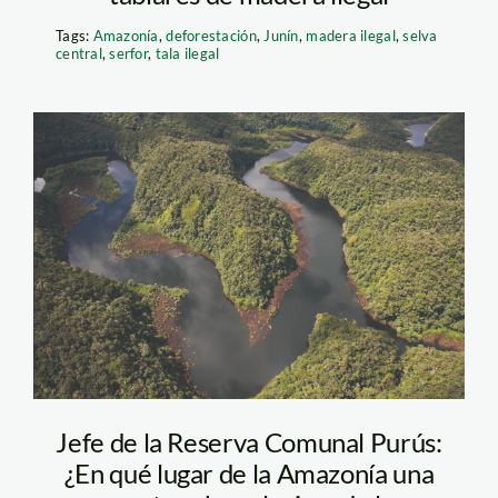
Tags:
Amazonía
,
deforestación
,
Junín
,
madera ilegal
,
selva
central
,
serfor
,
tala ilegal
alto_purus_ucayali_actual
Jefe de la Reserva Comunal Purús:
¿En qué lugar de la Amazonía una