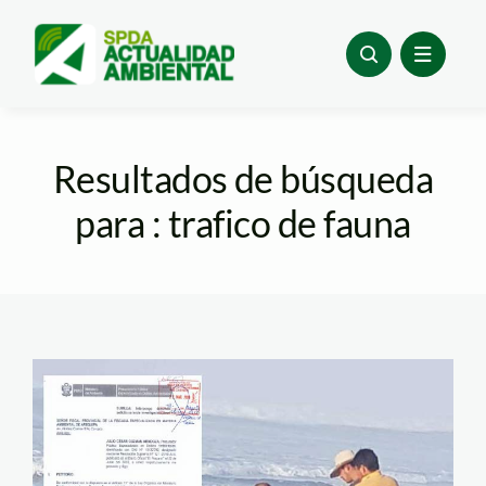
Skip
to
content
Resultados de búsqueda
para : trafico de fauna
lobo-marino—ipama