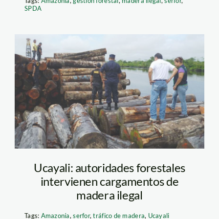
Tags:
Amazonía
,
gestión forestal
,
madera ilegal
,
serfor
,
SPDA
madera ilegal_andina
Ucayali: autoridades forestales
intervienen cargamentos de
madera ilegal
Tags:
Amazonía
,
serfor
,
tráfico de madera
,
Ucayali