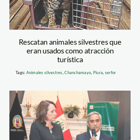
Rescatan animales silvestres que
eran usados como atracción
turística
Tags:
Animales silvestres
,
Chanchamayo
,
Piura
,
serfor
minam-y-poder-
judicial—PJ