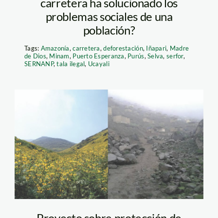
carretera ha solucionado los
problemas sociales de una
población?
Tags:
Amazonía
,
carretera
,
deforestación
,
Iñapari
,
Madre
de Dios
,
Minam
,
Puerto Esperanza
,
Purús
,
Selva
,
serfor
,
SERNANP
,
tala ilegal
,
Ucayali
lomas-de-lima
Proyecto sobre protección de