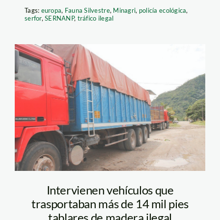
Tags:
europa
,
Fauna Silvestre
,
Minagri
,
policía ecológica
,
serfor
,
SERNANP
,
tráfico ilegal
madera-ilegal-serfor
Intervienen vehículos que
trasportaban más de 14 mil pies
tablares de madera ilegal