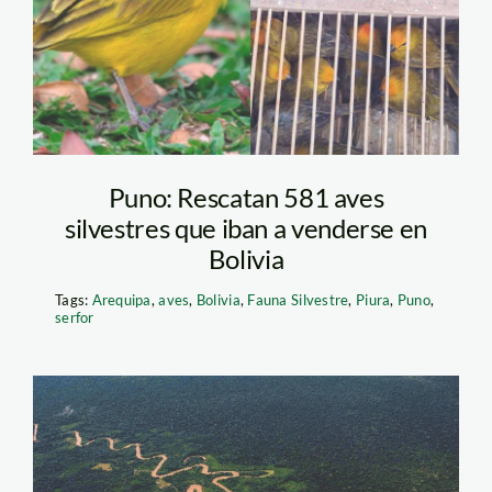
Puno: Rescatan 581 aves
silvestres que iban a venderse en
Bolivia
Tags:
Arequipa
,
aves
,
Bolivia
,
Fauna Silvestre
,
Piura
,
Puno
,
serfor
amazonía-spda