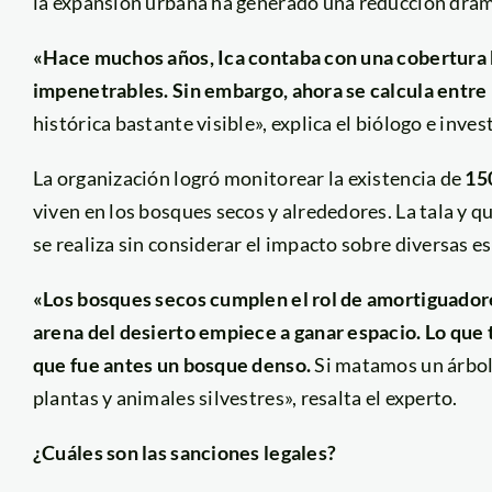
la expansión urbana ha generado una reducción dramá
«Hace muchos años, Ica contaba con una cobertura 
impenetrables. Sin embargo, ahora se calcula entre
histórica bastante visible», explica el biólogo e inve
La organización logró monitorear la existencia de
15
viven en los bosques secos y alrededores. La tala y 
se realiza sin considerar el impacto sobre diversas e
«Los bosques secos cumplen el rol de amortiguadores
arena del desierto empiece a ganar espacio. Lo que
que fue antes un bosque denso.
Si matamos un árbol
plantas y animales silvestres», resalta el experto.
¿Cuáles son las sanciones legales?