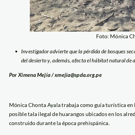
Foto: Mónica C
Investigador advierte que la pérdida de bosques seco
del desierto y, además, afecta el hábitat natural de 
Por Ximena Mejía / xmejia@spda.org.pe
Mónica Chonta Ayala trabaja como guía turística en Na
posible tala ilegal de huarangos ubicados en los alr
construido durante la época prehispánica.