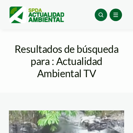
Skip
to
content
Resultados de búsqueda
para : Actualidad
Ambiental TV
derrame de petróleo