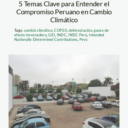
5 Temas Clave para Entender el
Compromiso Peruano en Cambio
Climático
Tags:
cambio climático
,
COP20
,
deforestación
,
gases de
efecto invernadero
,
GEI
,
INDC
,
INDC Perú
,
Intended
Nationally Determined Contributions
,
Perú
Parque es usado por la
Policía como
estacionamiento