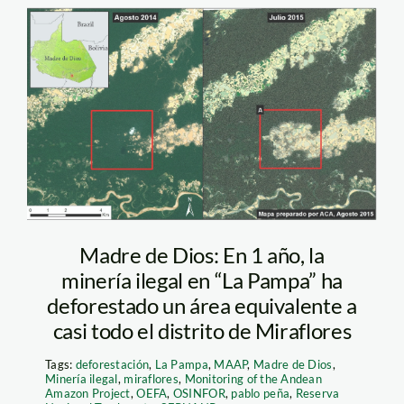
actualidad_ambiental_maa
Madre de Dios: En 1 año, la
minería ilegal en “La Pampa” ha
deforestado un área equivalente a
casi todo el distrito de Miraflores
Tags:
deforestación
,
La Pampa
,
MAAP
,
Madre de Dios
,
Minería ilegal
,
miraflores
,
Monitoring of the Andean
Amazon Project
,
OEFA
,
OSINFOR
,
pablo peña
,
Reserva