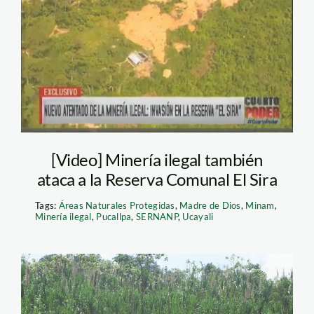
minería el sira
[Video] Minería ilegal también
ataca a la Reserva Comunal El Sira
Tags:
Áreas Naturales Protegidas
,
Madre de Dios
,
Minam
,
Minería ilegal
,
Pucallpa
,
SERNANP
,
Ucayali
foto minería