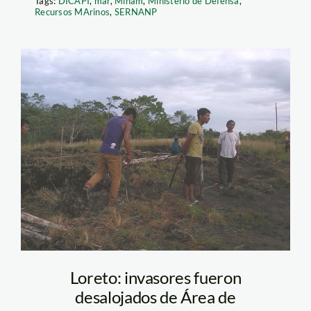
Tags:
DICAPI
,
mar
,
Minam
,
Ministerio de Defensa
,
Recursos MArinos
,
SERNANP
0001_nauta_Kakiri
Uka
Loreto: invasores fueron
desalojados de Área de