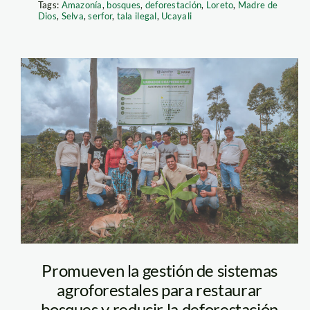
Tags:
Amazonía
,
bosques
,
deforestación
,
Loreto
,
Madre de
Dios
,
Selva
,
serfor
,
tala ilegal
,
Ucayali
La comunidad ha sufri
agrofor – gores
mineros ilegales pero, g
constantes patrullajes
echar a los invasores.
los taladores ilegales, 
llegan para robarles la
Diego Pérez / SPDA
Promueven la gestión de sistemas
agroforestales para restaurar
bosques y reducir la deforestación