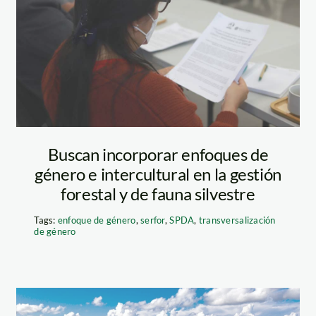
 la comunidad están
ra y cosecha de
 entre otros. La idea
ánicos y crear una
s.
Buscan incorporar enfoques de
género e intercultural en la gestión
forestal y de fauna silvestre
Tags:
enfoque de género
,
serfor
,
SPDA
,
transversalización
de género