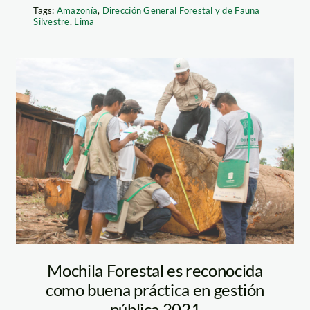
Tags:
Amazonía
,
Dirección General Forestal y de Fauna
Silvestre
,
Lima
do amenazas de
mochila-forestal
racias a los
 que realizan, pudo
—osinfor
 Lo mismo sucede con
incluso con los que
s castañas. Foto:
Mochila Forestal es reconocida
como buena práctica en gestión
pública 2021