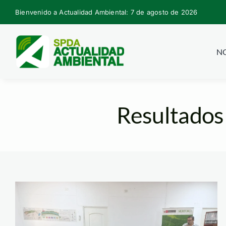
Skip
Bienvenido a Actualidad Ambiental: 7 de agosto de 2026
to
content
NO
Resultados 
Otra actividad que real
Ucayali-serfor
fortaleciendo- es la agr