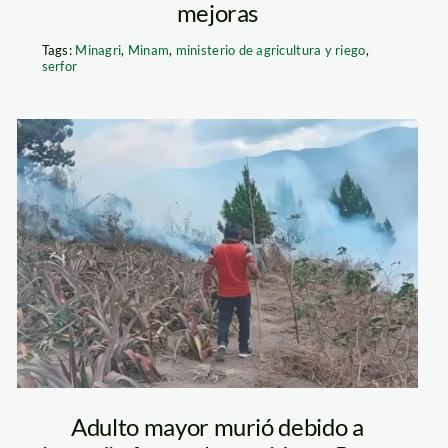
mejoras
Tags:
Minagri
,
Minam
,
ministerio de agricultura y riego
,
serfor
foto-pasco-
andina-incendio
Adulto mayor murió debido a