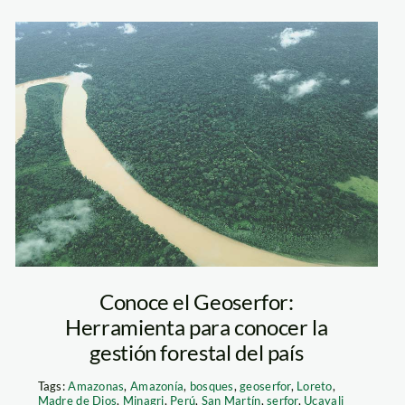
bosque-purus—
ucayali—SPDA
Conoce el Geoserfor:
Herramienta para conocer la
gestión forestal del país
Tags:
Amazonas
,
Amazonía
,
bosques
,
geoserfor
,
Loreto
,
Madre de Dios
,
Minagri
,
Perú
,
San Martín
,
serfor
,
Ucayali