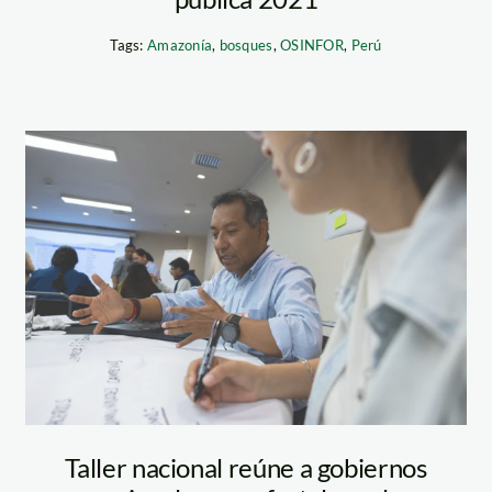
Tags:
Amazonía
,
bosques
,
OSINFOR
,
Perú
taller-acr-foto-
diego-perez-spda
Taller nacional reúne a gobiernos