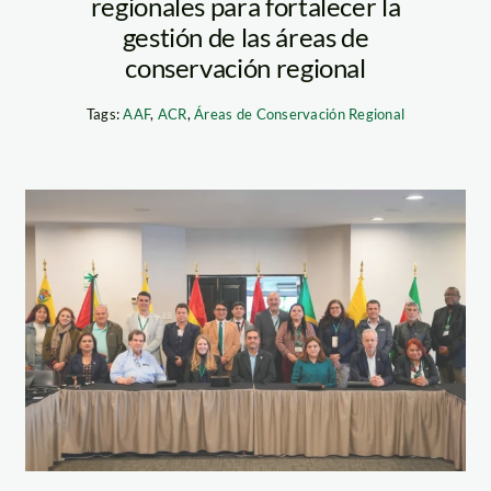
regionales para fortalecer la
gestión de las áreas de
conservación regional
Tags:
AAF
,
ACR
,
Áreas de Conservación Regional
serfor—
organizaciones-
forestales-de-8-
paises