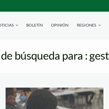
TICIAS
BOLETÍN
OPINIÓN
REGIONES
de búsqueda para : gest
izan -y están
taller-Serfor
icultura sostenible.