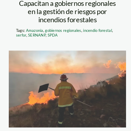
Capacitan a gobiernos regionales
en la gestión de riesgos por
incendios forestales
Tags:
Amazonía
,
gobiernos regionales
,
incendio forestal
,
serfor
,
SERNANP
,
SPDA
incendio-forestal
—agencia-andina