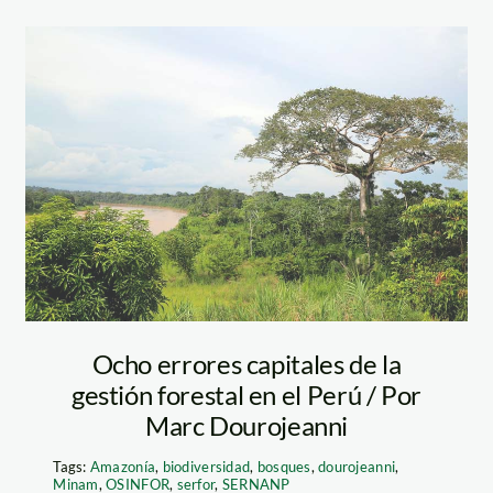
purus—spda
Ocho errores capitales de la
gestión forestal en el Perú / Por
Marc Dourojeanni
Tags:
Amazonía
,
biodiversidad
,
bosques
,
dourojeanni
,
Minam
,
OSINFOR
,
serfor
,
SERNANP