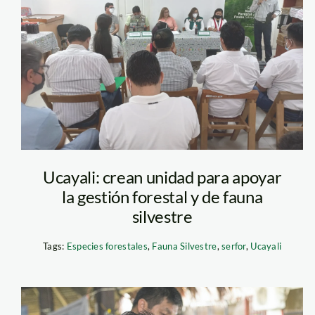
Algunos habitantes de
apostando por la siemb
cacao, plátano, papaya,
es tener productos org
marca libre de químico
Ucayali: crean unidad para apoyar
la gestión forestal y de fauna
silvestre
Tags:
Especies forestales
,
Fauna Silvestre
,
serfor
,
Ucayali