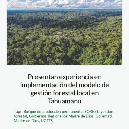
do amenazas de
racias a los
 que realizan, pudo
 Lo mismo sucede con
incluso con los que
s castañas. Foto:
Presentan experiencia en
implementación del modelo de
gestión forestal local en
Tahuamanu
Tags:
Bosque de producción permanente
,
FOREST
,
gestión
forestal
,
Gobiernos Regional de Madre de Dios
,
Goremad
,
Madre de Dios
,
UGFFS