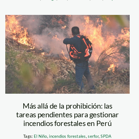
incendios-
forestales—cusco
—andina
Más allá de la prohibición: las
tareas pendientes para gestionar
incendios forestales en Perú
Tags:
El Niño
,
incendios forestales
,
serfor
,
SPDA