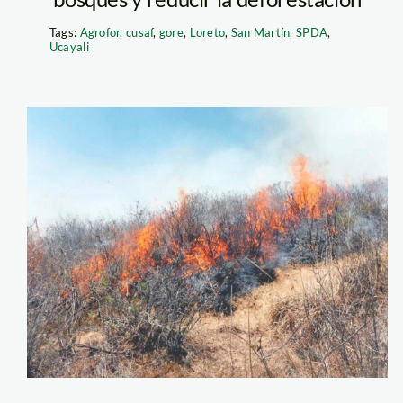
Tags:
Agrofor
,
cusaf
,
gore
,
Loreto
,
San Martín
,
SPDA
,
Ucayali
incendio-forestal
—serfor
Foto: Diego Pérez / SPDA