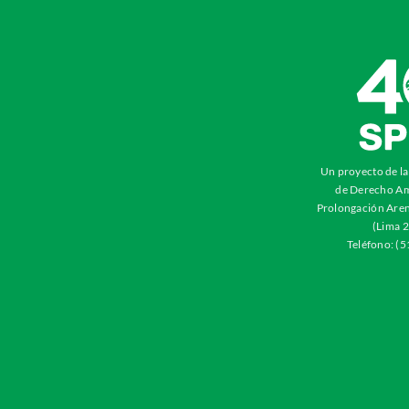
Un proyecto de l
de Derecho Am
Prolongación Aren
(Lima 2
Teléfono: (