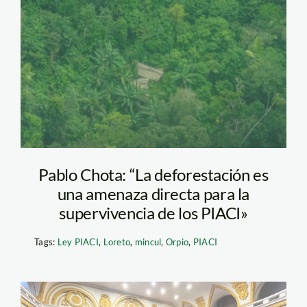
PIACI-Loreto-Foto-
Orpio 2.jpg
Pablo Chota: “La deforestación es
una amenaza directa para la
supervivencia de los PIACI»
Tags:
Ley PIACI
,
Loreto
,
mincul
,
Orpio
,
PIACI