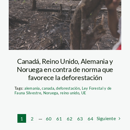
SPDA
Canadá, Reino Unido, Alemania y
Noruega en contra de norma que
favorece la deforestación
Tags:
alemania
,
canada
,
deforestación
,
Ley Forestal y de
Fauna Silvestre
,
Noruega
,
reino unido
,
UE
Siguiente
1
2
···
60
61
62
63
64