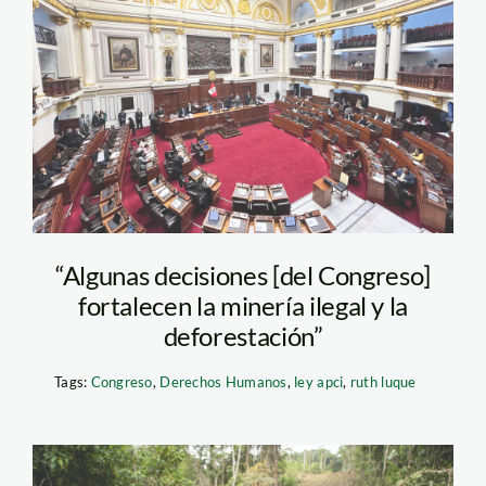
pleno-del-congreso—
jaime-tranca—
actualidad-ambiental
“Algunas decisiones [del Congreso]
fortalecen la minería ilegal y la
deforestación”
Tags:
Congreso
,
Derechos Humanos
,
ley apci
,
ruth luque