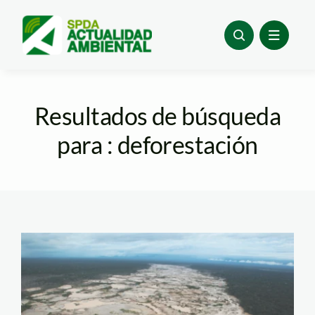
Skip
to
content
Resultados de búsqueda
para : deforestación
mineria madre de dios
– andina