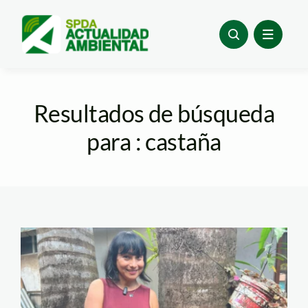
Skip
to
content
Resultados de búsqueda
para : castaña
frutos-secos-madre-
de-dios—osinfor1