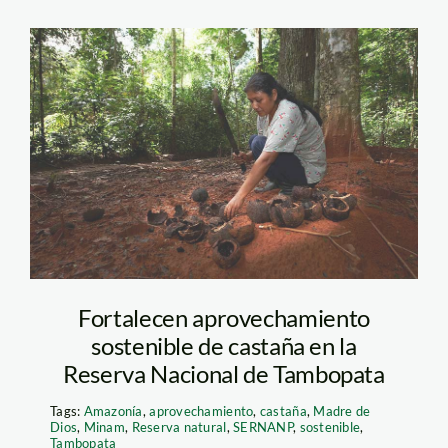
castana_thomas_muller_8
Fortalecen aprovechamiento
sostenible de castaña en la
Reserva Nacional de Tambopata
Tags:
Amazonía
,
aprovechamiento
,
castaña
,
Madre de
Dios
,
Minam
,
Reserva natural
,
SERNANP
,
sostenible
,
Tambopata