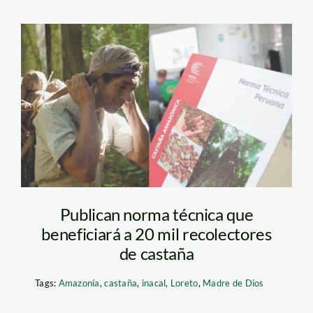
castania—spda—
inacal
Publican norma técnica que
beneficiará a 20 mil recolectores
de castaña
Tags:
Amazonía
,
castaña
,
inacal
,
Loreto
,
Madre de Dios