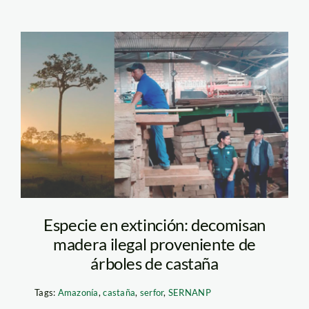
serfor-decomisa-
castania
Especie en extinción: decomisan
madera ilegal proveniente de
árboles de castaña
Tags:
Amazonía
,
castaña
,
serfor
,
SERNANP