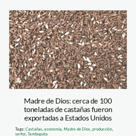
castañas-madre-de-
dios-Thomas-Muller-
SPDA
Madre de Dios: cerca de 100
toneladas de castañas fueron
exportadas a Estados Unidos
Tags:
Castañas
,
economía
,
Madre de Dios
,
producción
,
serfor
,
Tambopata