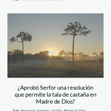
castana_amazonia_madre_
¿Aprobó Serfor una resolución
que permite la tala de castaña en
Madre de Dios?
Tags:
Amazonía
,
bosques
,
castaña
,
Madre de Dios
,