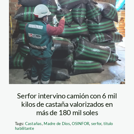
serfor-intervienen-
camion-castaña-
pucusana
Serfor intervino camión con 6 mil
kilos de castaña valorizados en
más de 180 mil soles
Tags:
Castañas
,
Madre de Dios
,
OSINFOR
,
serfor
,
titulo
habilitante