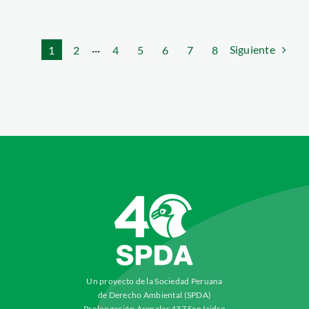
Siguiente
1
2
···
4
5
6
7
8
Un proyecto de la Sociedad Peruana
de Derecho Ambiental (SPDA)
Prolongación Arenales 437 San Isidro