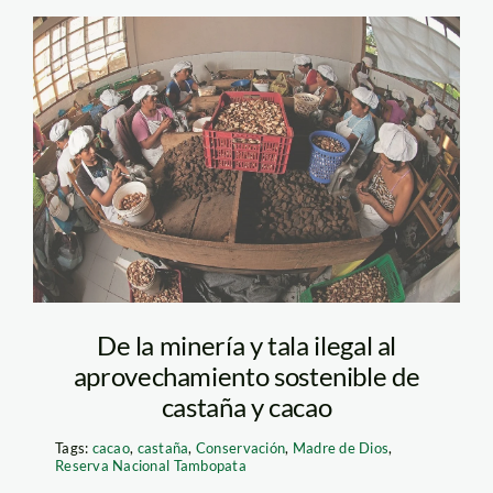
1 ASCART-WALTER
WUST
De la minería y tala ilegal al
aprovechamiento sostenible de
castaña y cacao
Tags:
cacao
,
castaña
,
Conservación
,
Madre de Dios
,
Reserva Nacional Tambopata