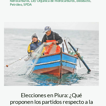
hidrocarburos
,
Ley Orgánica de Hidrocarburos
,
oleoducto
,
Petróleo
,
SPDA
pesca-artesanal
—andina
Elecciones en Piura: ¿Qué
proponen los partidos respecto a la