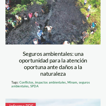
derrame-de-
petroleo—loreto
—fiscalia
Seguros ambientales: una
oportunidad para la atención
oportuna ante daños a la
naturaleza
Tags:
Conflictos
,
impactos ambientales
,
Minam
,
seguros
ambientales
,
SPDA