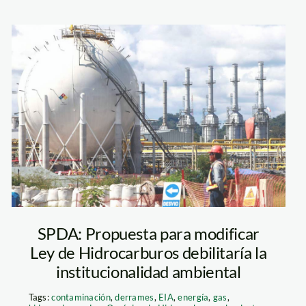
hidrocarburos—
andina
SPDA: Propuesta para modificar
Ley de Hidrocarburos debilitaría la
institucionalidad ambiental
Tags:
contaminación
,
derrames
,
EIA
,
energía
,
gas
,