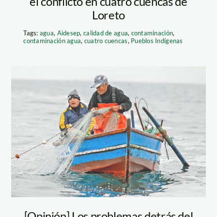
el conflicto en cuatro cuencas de
Loreto
Tags:
agua
,
Aidesep
,
calidad de agua
,
contaminación
,
contaminación agua
,
cuatro cuencas
,
Pueblos Indígenas
dad_peruana_derecho_am
pesca-artesanal
—andina
[Opinión] Los problemas detrás del