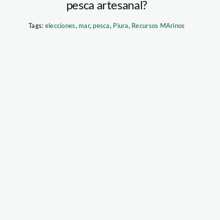
pesca artesanal?
Tags:
elecciones
,
mar
,
pesca
,
Piura
,
Recursos MArinos
biental_1_1