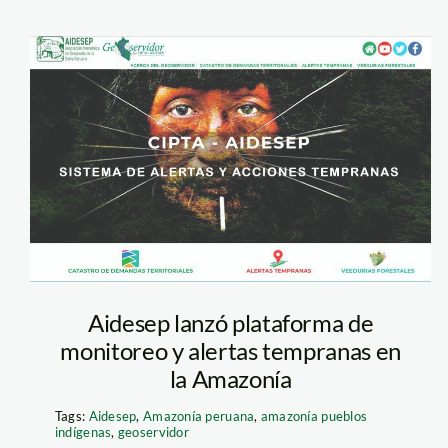
alerta-temprana-
aidesep
Aidesep lanzó plataforma de
monitoreo y alertas tempranas en
la Amazonía
Tags:
Aidesep
,
Amazonía peruana
,
amazonía pueblos
indígenas
,
geoservidor