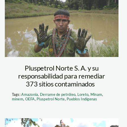
pluspetrol norte
– contaminacion
petroleo – la
republica
Pluspetrol Norte S. A. y su
responsabilidad para remediar
373 sitios contaminados
Tags:
Amazonía
,
Derrame de petróleo
,
Loreto
,
Minam
,
minem
,
OEFA
,
Pluspetrol Norte
,
Pueblos Indígenas