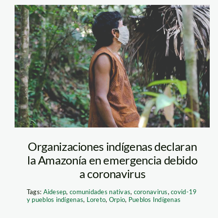
fotoAidesep
Organizaciones indígenas declaran
la Amazonía en emergencia debido
a coronavirus
Tags:
Aidesep
,
comunidades nativas
,
coronavirus
,
covid-19
y pueblos indígenas
,
Loreto
,
Orpio
,
Pueblos Indígenas