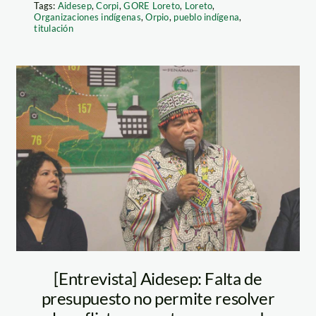
Tags:
Aidesep
,
Corpi
,
GORE Loreto
,
Loreto
,
Organizaciones indígenas
,
Orpio
,
pueblo indígena
,
titulación
lizardo-cauper—
aidesep
[Entrevista] Aidesep: Falta de
presupuesto no permite resolver