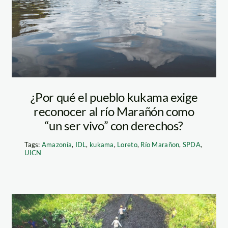
kama—wcs
¿Por qué el pueblo kukama exige
reconocer al río Marañón como
“un ser vivo” con derechos?
Tags:
Amazonía
,
IDL
,
kukama
,
Loreto
,
Río Marañon
,
SPDA
,
UICN