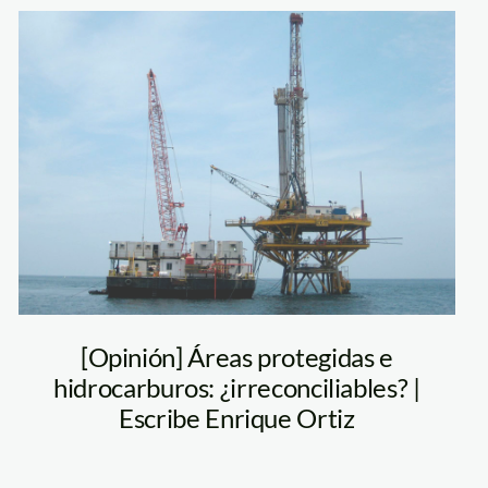
petroleo-mar—
andina
[Opinión] Áreas protegidas e
hidrocarburos: ¿irreconciliables? |
Escribe Enrique Ortiz