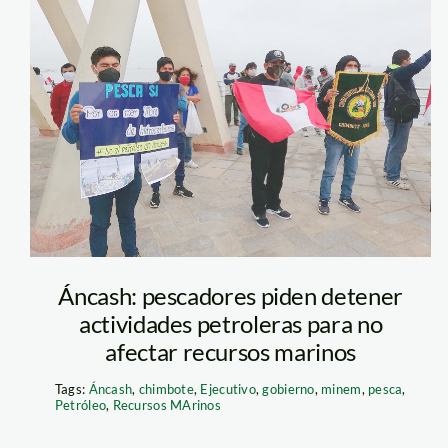
pescadores-
manifestacion—
el-ferrol
Áncash: pescadores piden detener
actividades petroleras para no
afectar recursos marinos
Tags:
Áncash
,
chimbote
,
Ejecutivo
,
gobierno
,
minem
,
pesca
,
Petróleo
,
Recursos MArinos