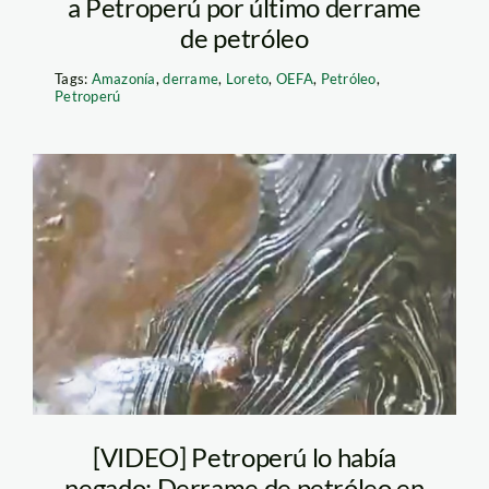
a Petroperú por último derrame
de petróleo
Tags:
Amazonía
,
derrame
,
Loreto
,
OEFA
,
Petróleo
,
Petroperú
derrame de petróleo
[VIDEO] Petroperú lo había
negado: Derrame de petróleo en