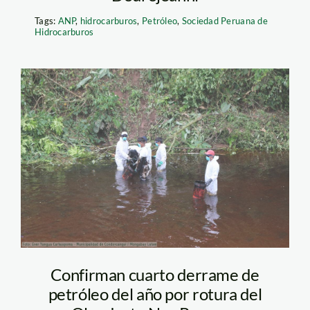
Tags:
ANP
,
hidrocarburos
,
Petróleo
,
Sociedad Peruana de
Hidrocarburos
Derrame_petroleo_comuni
uchichiangos_mongabay_l
Confirman cuarto derrame de
petróleo del año por rotura del