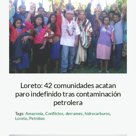
paro loreto – spda
Loreto: 42 comunidades acatan
paro indefinido tras contaminación
petrolera
Tags:
Amazonía
,
Conflictos
,
derrames
,
hidrocarburos
,
Loreto
,
Petróleo