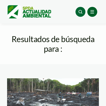
Skip
to
content
Resultados de búsqueda
para :
derrame-el-comercio