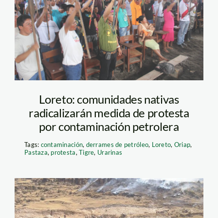
Loreto_derrames de
petróleo_Foto
Obeservatorio
Petrolero
Loreto: comunidades nativas
radicalizarán medida de protesta
por contaminación petrolera
Tags:
contaminación
,
derrames de petróleo
,
Loreto
,
Oriap
,
Pastaza
,
protesta
,
Tigre
,
Urarinas
las-bambas-efe