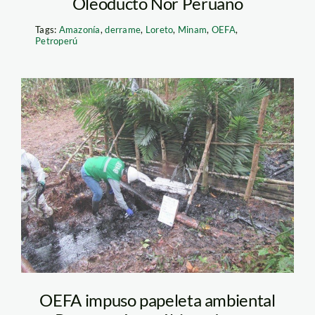
Oleoducto Nor Peruano
Tags:
Amazonía
,
derrame
,
Loreto
,
Minam
,
OEFA
,
Petroperú
derrame OEFA
OEFA impuso papeleta ambiental