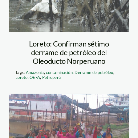
Loreto: Confirman sétimo
derrame de petróleo del
Oleoducto Norperuano
Tags:
Amazonía
,
contaminación
,
Derrame de petróleo
,
Loreto
,
OEFA
,
Petroperú
paro-indigena-loreto