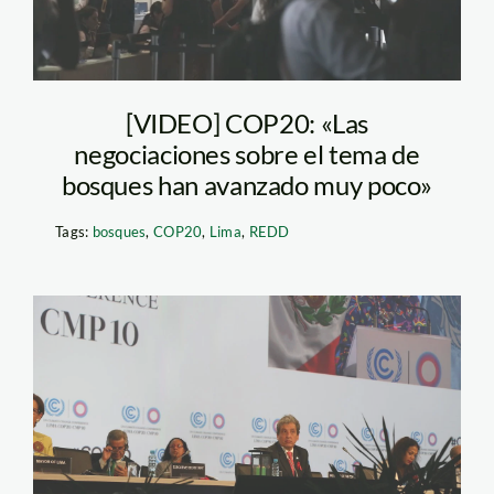
[VIDEO] COP20: «Las
negociaciones sobre el tema de
bosques han avanzado muy poco»
Tags:
bosques
,
COP20
,
Lima
,
REDD
cop20_spda_manuel_pulgar