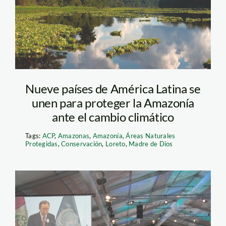
Thomas Müller
Nueve países de América Latina se
unen para proteger la Amazonía
ante el cambio climático
Tags:
ACP
,
Amazonas
,
Amazonía
,
Áreas Naturales
Protegidas
,
Conservación
,
Loreto
,
Madre de Dios
ban ki-moon_spda (2)