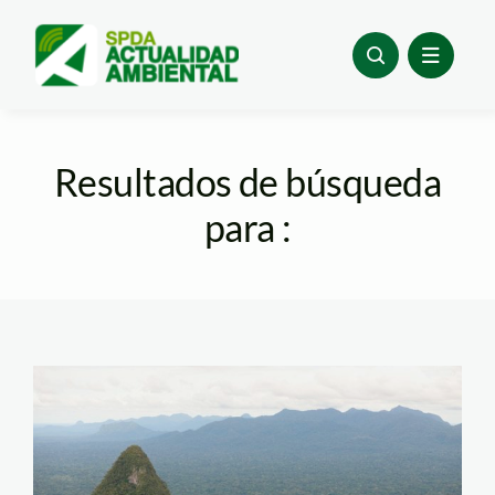
Skip
to
content
Resultados de búsqueda
para :
sierra_divisor_tm