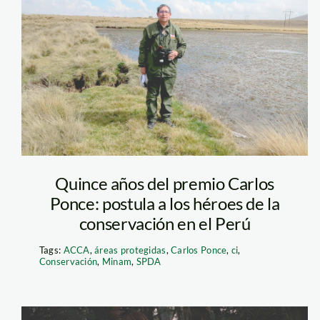
victor-rojas—
guardaparque-
ilustre—carlos-
ponce
Quince años del premio Carlos
Ponce: postula a los héroes de la
conservación en el Perú
Tags:
ACCA
,
áreas protegidas
,
Carlos Ponce
,
ci
,
Conservación
,
Minam
,
SPDA