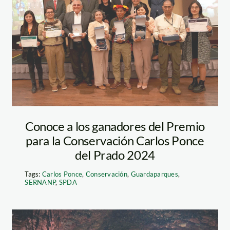
ganadores-
carlos-ponce-dle-
prado—2024—
actualidad-
ambiental
Conoce a los ganadores del Premio
para la Conservación Carlos Ponce
del Prado 2024
Tags:
Carlos Ponce
,
Conservación
,
Guardaparques
,
SERNANP
,
SPDA