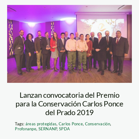
o_18
Premio Carlos
Ponce
Lanzan convocatoria del Premio
para la Conservación Carlos Ponce
del Prado 2019
Tags:
áreas protegidas
,
Carlos Ponce
,
Conservación
,
Profonanpe
,
SERNANP
,
SPDA