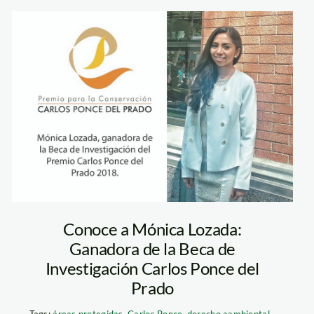
monica-lozada—
carlos-ponce-del-
prado
Conoce a Mónica Lozada:
Ganadora de la Beca de
Investigación Carlos Ponce del
Prado
Tags:
áreas protegidas
,
Carlos Ponce
,
derecho aambiental
,