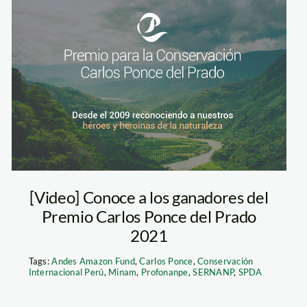
premio-carlos-
ponce
[Video] Conoce a los ganadores del
Premio Carlos Ponce del Prado
2021
Tags:
Andes Amazon Fund
,
Carlos Ponce
,
Conservación
Internacional Perú
,
Minam
,
Profonanpe
,
SERNANP
,
SPDA