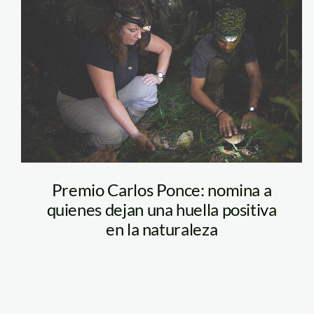
investigadores-
en-madre-de-
dios_thomas-
muller (1)
Premio Carlos Ponce: nomina a
quienes dejan una huella positiva
en la naturaleza