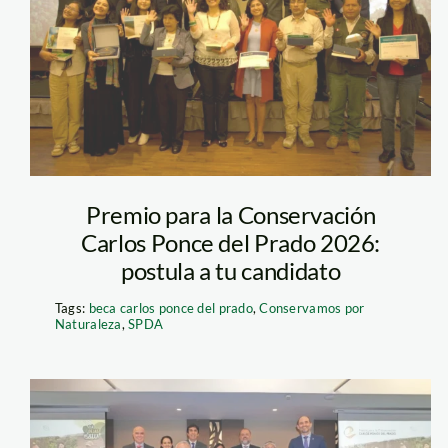
carlos-ponce-del-
prado—spda
Foto: Jaime Tranca (SPDA)
Premio para la Conservación
Carlos Ponce del Prado 2026:
postula a tu candidato
Tags:
beca carlos ponce del prado
,
Conservamos por
Naturaleza
,
SPDA