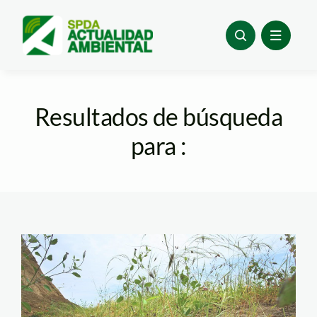
Skip
to
content
Resultados de búsqueda
para :
desertificacion_piura_sem