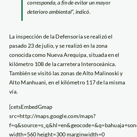
corresponda, a fin de evitar un mayor
deterioro ambiental”, indicó.
La inspección de la Defensoría se realizó el
pasado 23 de julio, y se realizó en la zona
conocida como Nueva Arequipa, situada en el
kilómetro 108 de la carretera Interoceánica.
También se visitó las zonas de Alto Malinoski y
Alto Manhuani, en el kilómetro 117 de la misma
vía.
[cetsEmbedGmap
src=http://maps.google.com/maps?
f=q&source=s_q&hl=en&geocode=&q=bahuaja+son
width=560 height=300 marginwidth=0