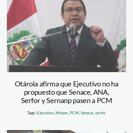
alberto otarola –
andina
Otárola afirma que Ejecutivo no ha
propuesto que Senace, ANA,
Serfor y Sernanp pasen a PCM
Tags:
Ejecutivo
,
Minam
,
PCM
,
Senace
,
serfor