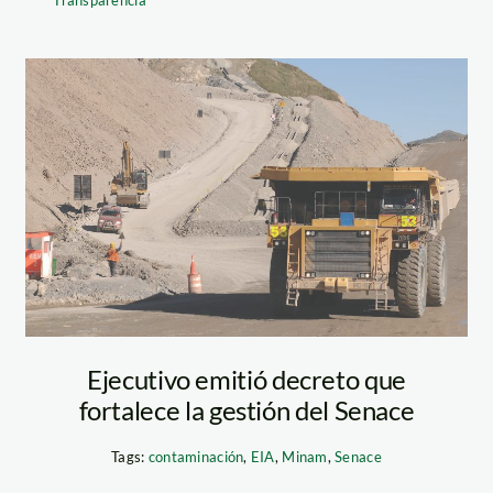
mineria – andina
Ejecutivo emitió decreto que
fortalece la gestión del Senace
Tags:
contaminación
,
EIA
,
Minam
,
Senace