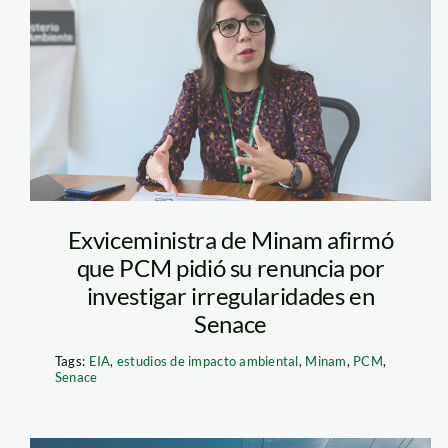
giuliana becerra
– minam
Exviceministra de Minam afirmó
que PCM pidió su renuncia por
investigar irregularidades en
Senace
Tags:
EIA
,
estudios de impacto ambiental
,
Minam
,
PCM
,
Senace