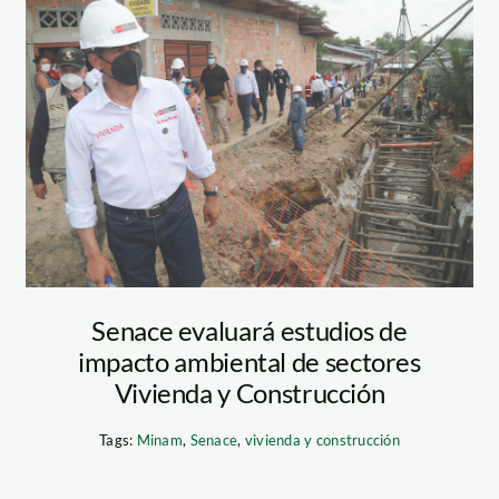
vivienda-y-
construccion—
senace
Senace evaluará estudios de
impacto ambiental de sectores
Vivienda y Construcción
Tags:
Minam
,
Senace
,
vivienda y construcción