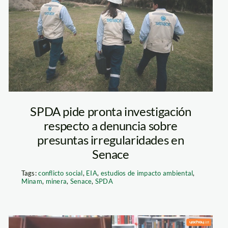
senace –
especialistas
SPDA pide pronta investigación
respecto a denuncia sobre
presuntas irregularidades en
Senace
Tags:
conflicto social
,
EIA
,
estudios de impacto ambiental
,
Minam
,
minera
,
Senace
,
SPDA