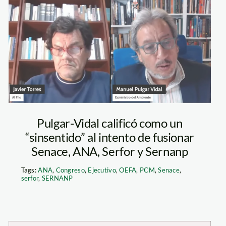
pulgar vidal –
senace
Pulgar-Vidal calificó como un
“sinsentido” al intento de fusionar
Senace, ANA, Serfor y Sernanp
Tags:
ANA
,
Congreso
,
Ejecutivo
,
OEFA
,
PCM
,
Senace
,
serfor
,
SERNANP