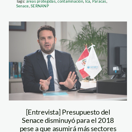
Tags:
áreas protegidas
,
contaminación
,
Ica
,
Paracas
,
Senace
,
SERNANP
Patrick Wieland,
jefe del Senace
[Entrevista] Presupuesto del
Senace disminuyó para el 2018
pese a que asumirá más sectores