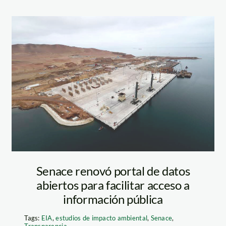
puerto-san-
martin—paracas
—el-peruano
Senace renovó portal de datos
abiertos para facilitar acceso a
información pública
Tags:
EIA
,
estudios de impacto ambiental
,
Senace
,
Transparencia