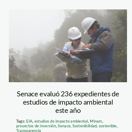
senace—visita-
de-campo1
Senace evaluó 236 expedientes de
estudios de impacto ambiental
este año
Tags:
EIA
,
estudios de impacto ambiental
,
Minam
,
proyectos de inversión
,
Senace
,
Sostenibilidad
,
sostenible
,
Transparencia