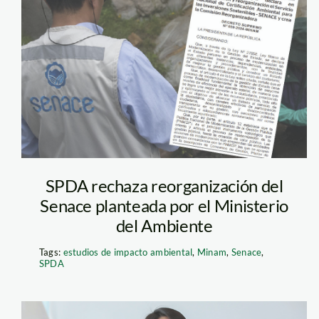
senace—decreto-
supremo—
reorganizacion
SPDA rechaza reorganización del
Senace planteada por el Ministerio
del Ambiente
Tags:
estudios de impacto ambiental
,
Minam
,
Senace
,
SPDA