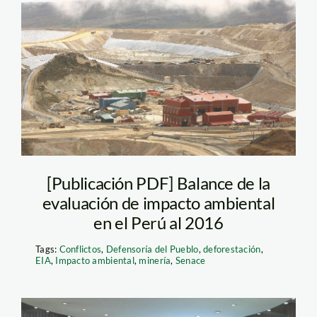
minería huamachuco
– andina
[Publicación PDF] Balance de la
evaluación de impacto ambiental
en el Perú al 2016
Tags:
Conflictos
,
Defensoría del Pueblo
,
deforestación
,
EIA
,
Impacto ambiental
,
minería
,
Senace