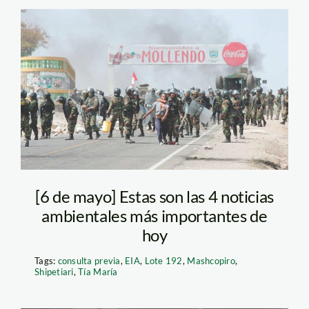
Protestas por Tía
María en Mollendo.
Foto: La República
[6 de mayo] Estas son las 4 noticias
ambientales más importantes de
hoy
Tags:
consulta previa
,
EIA
,
Lote 192
,
Mashcopiro
,
Shipetiari
,
Tía María