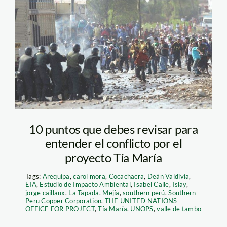
Conflicto en Islay. Tía
María. Foto: El
Comercio
10 puntos que debes revisar para
entender el conflicto por el
proyecto Tía María
Tags:
Arequipa
,
carol mora
,
Cocachacra
,
Deán Valdivia
,
EIA
,
Estudio de Impacto Ambiental
,
Isabel Calle
,
Islay
,
jorge caillaux
,
La Tapada
,
Mejía
,
southern perú
,
Southern
Peru Copper Corporation
,
THE UNITED NATIONS
OFFICE FOR PROJECT
,
Tía María
,
UNOPS
,
valle de tambo