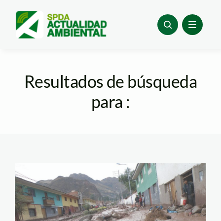
Skip
to
content
Resultados de búsqueda
para :
deslizamiento huaico
– andina