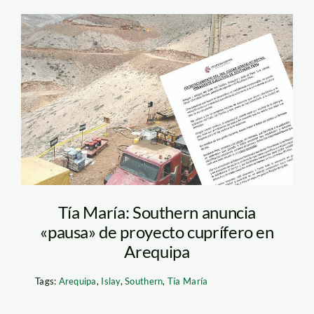
Southern Copper
cancela Tía María
Tía María: Southern anuncia
«pausa» de proyecto cuprífero en
Arequipa
Tags:
Arequipa
,
Islay
,
Southern
,
Tía María