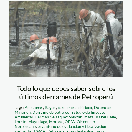
derrame_petroperu_actual
Todo lo que debes saber sobre los
últimos derrames de Petroperú
Tags:
Amazonas
,
Bagua
,
carol mora
,
chiriaco
,
Datem del
Marañón
,
Derrame de petróleo
,
Estudio de Impacto
Ambiental
,
Germán Velásquez Salazar
,
imaza
,
Isabel Calle
,
Loreto
,
Mayuriaga
,
Morona
,
OEFA
,
Oleoducto
Norperuano
,
organismo de evaluación y fiscalización
ambiental
,
PAMA
,
Petroperú
,
presidente directorio