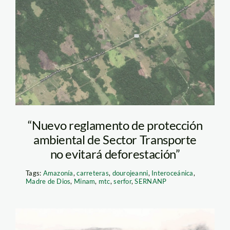
deforestación
carretera
“Nuevo reglamento de protección
ambiental de Sector Transporte
no evitará deforestación”
Tags:
Amazonía
,
carreteras
,
dourojeanni
,
Interoceánica
,
Madre de Dios
,
Minam
,
mtc
,
serfor
,
SERNANP