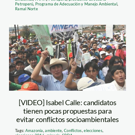
Petroperú
,
Programa de Adecuación y Manejo Ambiental
,
Ramal Norte
conflicto_peru21
[VIDEO] Isabel Calle: candidatos
tienen pocas propuestas para
evitar conflictos socioambientales
Tags:
Amazonía
,
ambiente
,
Conflictos
,
elecciones
,