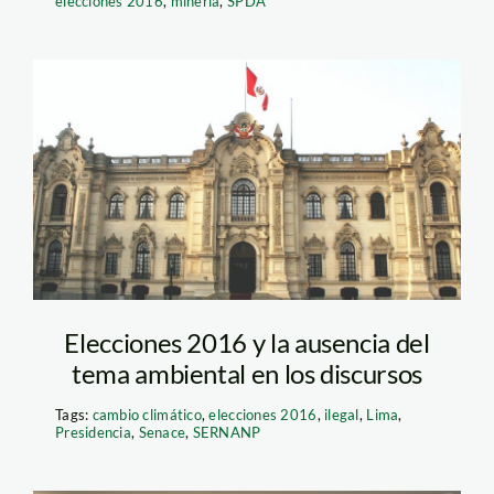
elecciones 2016
,
minería
,
SPDA
palacio de
gobierno_andina
Elecciones 2016 y la ausencia del
tema ambiental en los discursos
Tags:
cambio climático
,
elecciones 2016
,
ilegal
,
Lima
,
Presidencia
,
Senace
,
SERNANP