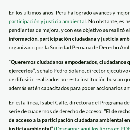
En los últimos años, Perú ha logrado avances y mejor
participación y justicia ambiental.
No obstante, es ne
pendientes de mejora, y con ese objetivo se realizó e
información, participación ciudadana y justicia amb
organizado por la Sociedad Peruana de Derecho Amb
“Queremos ciudadanos empoderados, ciudadanos que
ejercerlos”
, señaló Pedro Solano, director ejecutivo
de difusión realizados por esta institución buscan 
además estén capacitados para poder accionarlos ant
En esta línea, Isabel Calle, directora del Programa d
serie de cuadernos de derecho de acceso:
“El derech
de acceso a la participación ciudadana ambiental e
justicia ambiental”
(Descargar aquí los libros en PD