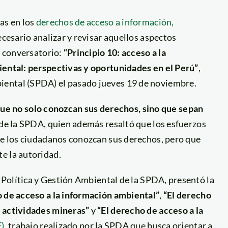
as en los
derechos de acceso a información,
cesario analizar y revisar aquellos aspectos
l conversatorio:
“Principio 10: acceso a la
iental: perspectivas y oportunidades en el Perú”
,
iental (SPDA) el pasado jueves 19 de noviembre.
 no solo conozcan sus derechos, sino que sepan
 de la SPDA, quien además resaltó que los esfuerzos
que los ciudadanos conozcan sus derechos, pero que
e la autoridad.
e Política y Gestión Ambiental de la SPDA, presentó la
o de acceso a la información ambiental”
,
“El derecho
n actividades mineras”
y
“El derecho de acceso a la
F)
, trabajo realizado por la SPDA que busca orientar a