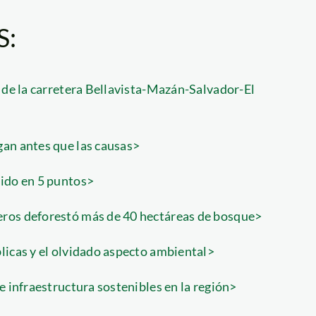
S:
 de la carretera Bellavista-Mazán-Salvador-El
gan antes que las causas>
mido en 5 puntos>
eros deforestó más de 40 hectáreas de bosque>
licas y el olvidado aspecto ambiental>
e infraestructura sostenibles en la región>