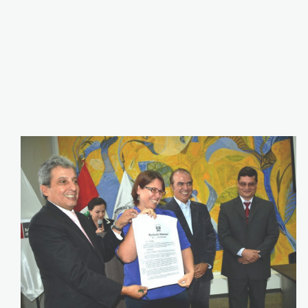
karina_acp_spda