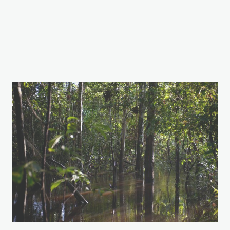
entr el rio
tamshiyacu,
tahuayo y yavari