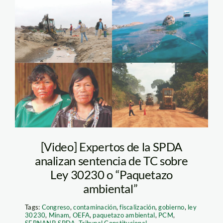
paquetazo-ambiental
—ley-30230
[Video] Expertos de la SPDA
analizan sentencia de TC sobre
Ley 30230 o “Paquetazo
ambiental”
Tags:
Congreso
,
contaminación
,
fiscalización
,
gobierno
,
ley
30230
,
Minam
,
OEFA
,
paquetazo ambiental
,
PCM
,