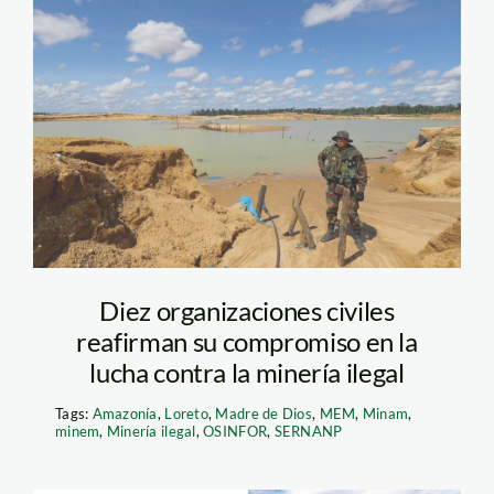
la-pampa-mineria-
madre-de-dios—
andina
Diez organizaciones civiles
reafirman su compromiso en la
lucha contra la minería ilegal
Tags:
Amazonía
,
Loreto
,
Madre de Dios
,
MEM
,
Minam
,
minem
,
Minería ilegal
,
OSINFOR
,
SERNANP