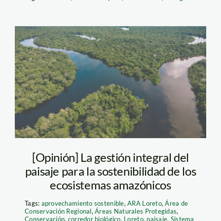
Fotos-Alto-Nanay-
SPDA-ARA-9
[Opinión] La gestión integral del
paisaje para la sostenibilidad de los
ecosistemas amazónicos
Tags:
aprovechamiento sostenible
,
ARA Loreto
,
Área de
Conservación Regional
,
Áreas Naturales Protegidas
,
Conservación
,
corredor biológico
,
Loreto
,
paisaje
,
Sistema