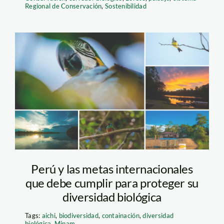
Regional de Conservación
,
Sostenibilidad
pacaya-samiria-kevin-
arce
Perú y las metas internacionales
que debe cumplir para proteger su
diversidad biológica
Tags:
aichi
,
biodiversidad
,
containación
,
diversidad
biológica
,
Minam