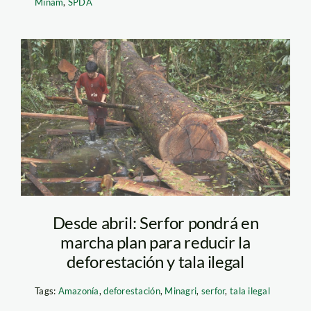
Minam
,
SPDA
shi09
Desde abril: Serfor pondrá en
marcha plan para reducir la
deforestación y tala ilegal
Tags:
Amazonía
,
deforestación
,
Minagri
,
serfor
,
tala ilegal