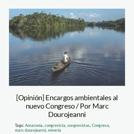
Foto Conservacion
Especial – SPDA
[Opinión] Encargos ambientales al
nuevo Congreso / Por Marc
Dourojeanni
Tags:
Amazonía
,
congresista
,
congresistas
,
Congreso
,
marc dourojeanni
,
minería