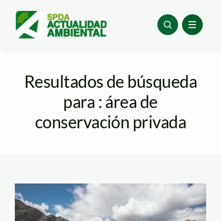
Skip
to
content
Resultados de búsqueda
para : área de
conservación privada
bofedal—carampoma