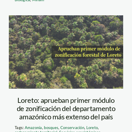
zonificaciónloreto.-
SPDA2
Loreto: aprueban primer módulo
de zonificación del departamento
amazónico más extenso del país
Tags:
Amazonía
,
bosques
,
Conservación
,
Loreto
,