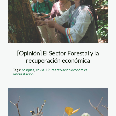
[Opinión] El Sector Forestal y la
recuperación económica
Tags:
bosques
,
covid-19
,
reactivación económica
,
reforestación
_WHW4977