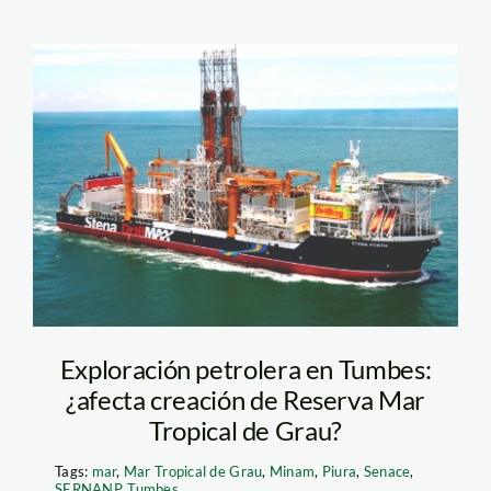
perforadora—andina
—mar
Exploración petrolera en Tumbes:
¿afecta creación de Reserva Mar
Tropical de Grau?
Tags:
mar
,
Mar Tropical de Grau
,
Minam
,
Piura
,
Senace
,
SERNANP
,
Tumbes