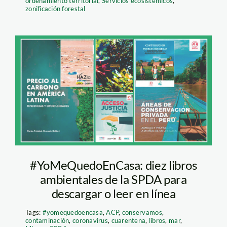
ordenamiento territorial
,
Servicios ecosistémicos
,
zonificación forestal
libros-ambientales-
spda
#YoMeQuedoEnCasa: diez libros
ambientales de la SPDA para
descargar o leer en línea
Tags:
#yomequedoencasa
,
ACP
,
conservamos
,
contaminación
,
coronavirus
,
cuarentena
,
libros
,
mar
,