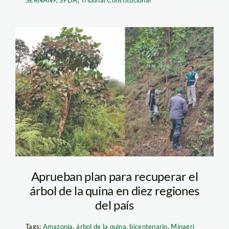
SERNANP
,
SPDA
,
Tribunal Constitucional
arbol-de-la-quina—
minagri
Aprueban plan para recuperar el
árbol de la quina en diez regiones
del país
Tags:
Amazonía
,
árbol de la quina
,
bicentenario
,
Minagri