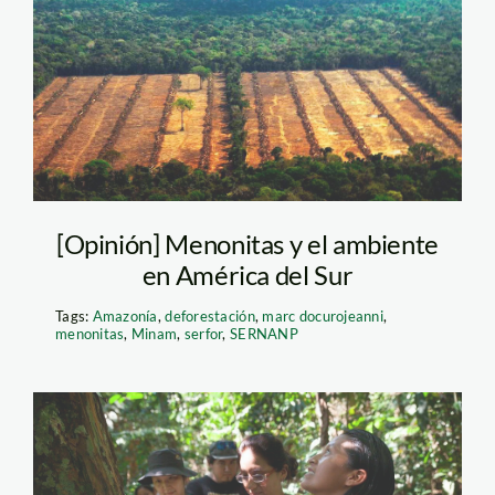
deforestacion-
menonitas—Eduardo-
Franco-Berton-(RAI)
[Opinión] Menonitas y el ambiente
en América del Sur
Tags:
Amazonía
,
deforestación
,
marc docurojeanni
,
menonitas
,
Minam
,
serfor
,
SERNANP
PPrado_13