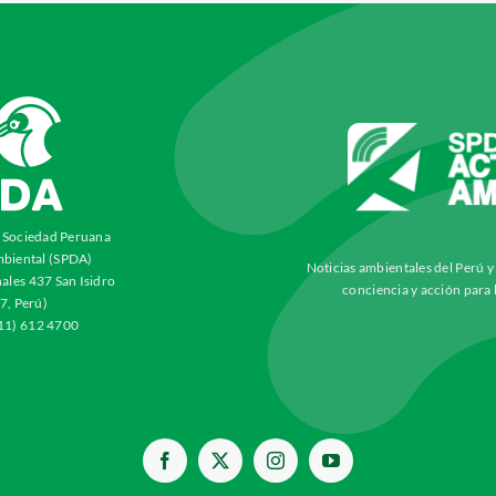
a Sociedad Peruana
biental (SPDA)
Noticias ambientales del Perú 
ales 437 San Isidro
conciencia y acción para 
7, Perú)
511) 612 4700