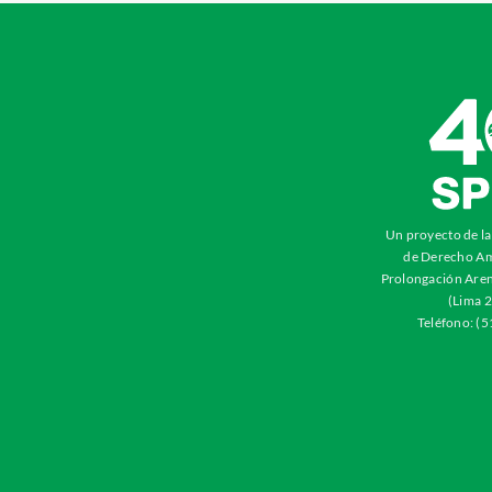
Un proyecto de l
de Derecho Am
Prolongación Aren
(Lima 2
Teléfono: (