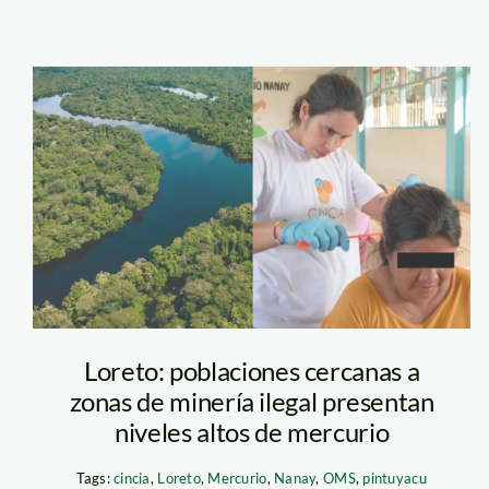
analisis-de-
mercurio—loreto
—cincia—spda
Loreto: poblaciones cercanas a
zonas de minería ilegal presentan
niveles altos de mercurio
Tags:
cincia
,
Loreto
,
Mercurio
,
Nanay
,
OMS
,
pintuyacu