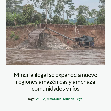
mineria-ilegal-
ojo-publico-
aldair-mejia
Minería ilegal se expande a nueve
regiones amazónicas y amenaza
comunidades y ríos
Tags:
ACCA
,
Amazonía
,
Minería ilegal