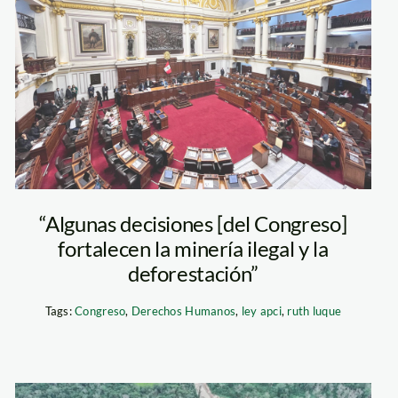
Amazonas-
pleno-del-
congreso—jaime-
tranca—
actualidad-
ambiental
“Algunas decisiones [del Congreso]
fortalecen la minería ilegal y la
deforestación”
Tags:
Congreso
,
Derechos Humanos
,
ley apci
,
ruth luque