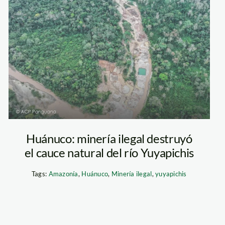
(ACP) Panguana
Huánuco: minería ilegal destruyó
el cauce natural del río Yuyapichis
Tags:
Amazonía
,
Huánuco
,
Minería ilegal
,
yuyapichis