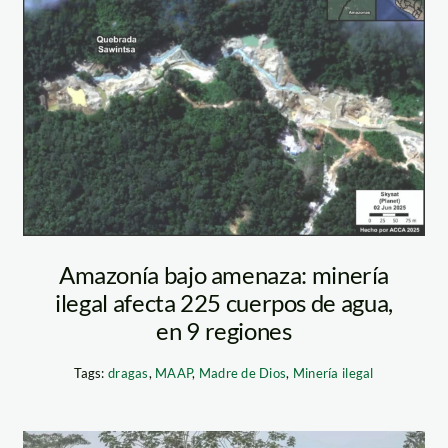
Figura1a_Opcion2_
1536×1086-
maap
Amazonía bajo amenaza: minería
ilegal afecta 225 cuerpos de agua,
en 9 regiones
Tags:
dragas
,
MAAP
,
Madre de Dios
,
Minería ilegal