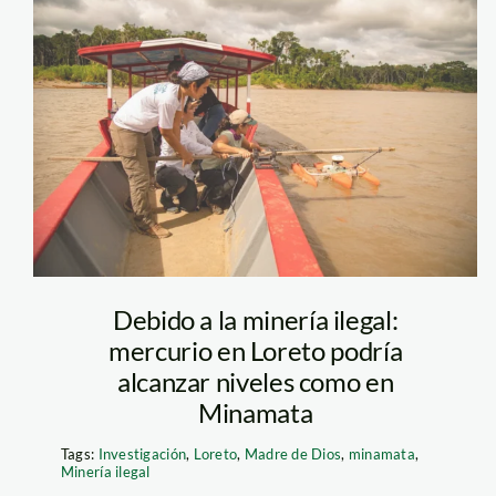
mineria-ilegal—
mercurio-loreto–
cincia
Debido a la minería ilegal:
mercurio en Loreto podría
alcanzar niveles como en
Minamata
Tags:
Investigación
,
Loreto
,
Madre de Dios
,
minamata
,
Minería ilegal