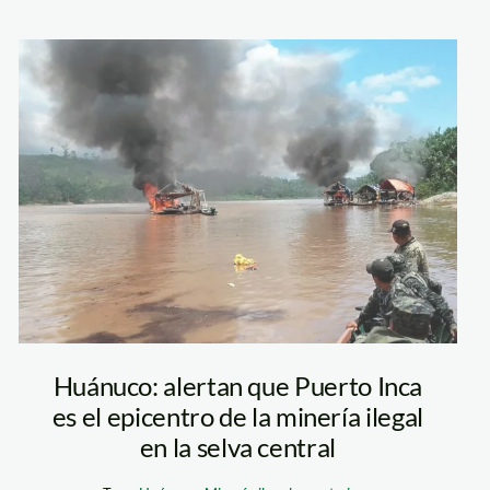
Minería-ilegal-
puerto inca-
huanuco-poder
judicial
Huánuco: alertan que Puerto Inca
es el epicentro de la minería ilegal
en la selva central