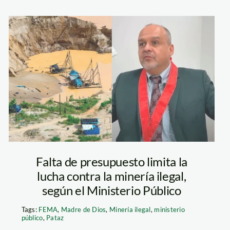
mineria-ilegal—
fiscal-almanza—
la-encerrona
Falta de presupuesto limita la
lucha contra la minería ilegal,
según el Ministerio Público
Tags:
FEMA
,
Madre de Dios
,
Minería ilegal
,
ministerio
público
,
Pataz