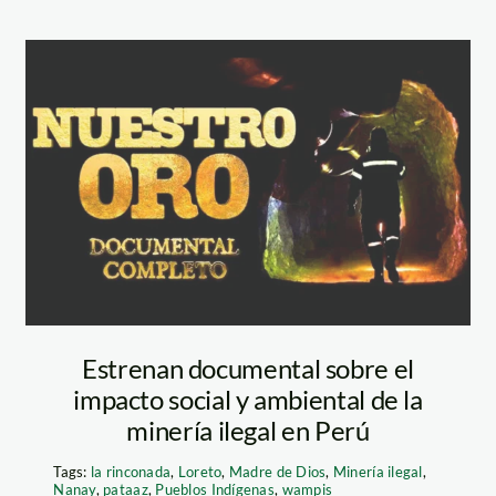
nuestro-oro—
documental—
latina
Estrenan documental sobre el
impacto social y ambiental de la
minería ilegal en Perú
Tags:
la rinconada
,
Loreto
,
Madre de Dios
,
Minería ilegal
,
Nanay
,
pataaz
,
Pueblos Indígenas
,
wampis