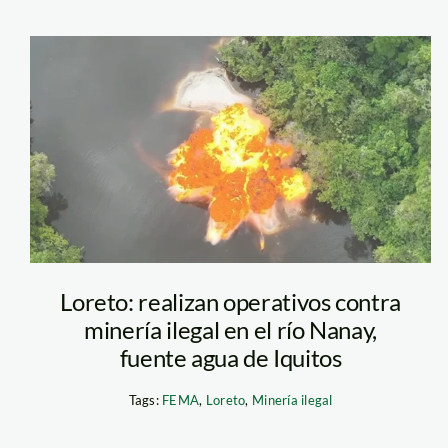
operativo
mineria ilegal –
nanay – fema
Loreto: realizan operativos contra
minería ilegal en el río Nanay,
fuente agua de Iquitos
Tags:
FEMA
,
Loreto
,
Minería ilegal