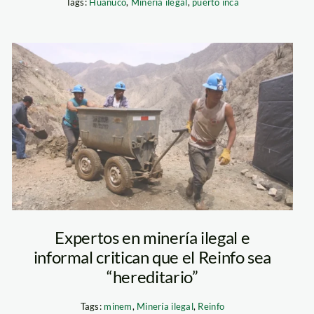
Tags:
Huánuco
,
Minería ilegal
,
puerto inca
nineria informal –
snmpe
Expertos en minería ilegal e
informal critican que el Reinfo sea
“hereditario”
Tags:
minem
,
Minería ilegal
,
Reinfo