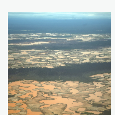
mineria-ilegal-
madre-de-dios-
foto-fcds