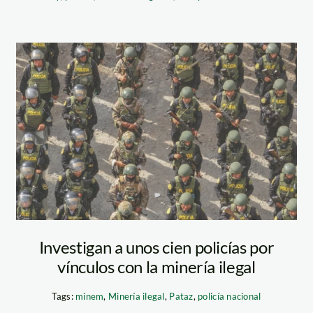
Diseño sin título
(39)
Investigan a unos cien policías por
vínculos con la minería ilegal
Tags:
minem
,
Minería ilegal
,
Pataz
,
policía nacional