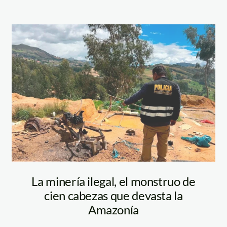
mineria-en-pataz
—pnp
La minería ilegal, el monstruo de
cien cabezas que devasta la
Amazonía