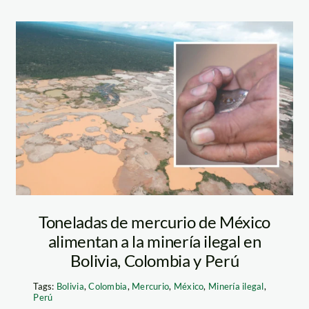
ía
mercurio-y-
mineria-ilegal—
andina-y-EIA
Toneladas de mercurio de México
alimentan a la minería ilegal en
Bolivia, Colombia y Perú
Tags:
Bolivia
,
Colombia
,
Mercurio
,
México
,
Minería ilegal
,
Perú