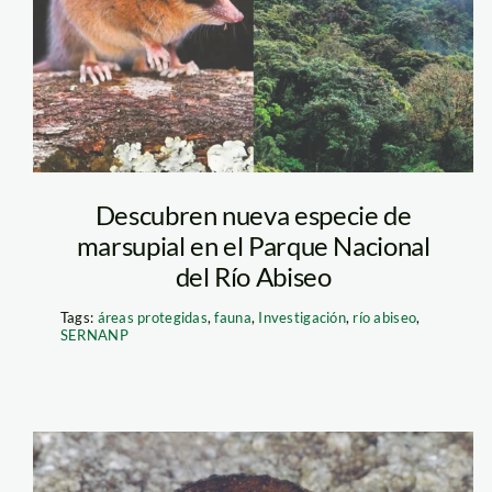
nuevo-marsupial
—sernanp
Concesión para Conser
Huayabamba - San Marti
la concesión, presenta 
Descubren nueva especie de
agropecuaria y está en 
marsupial en el Parque Nacional
Esta se encuentra ubic
del Río Abiseo
amortiguamiento del P
Río Abiseo. Foto: Dieg
Tags:
áreas protegidas
,
fauna
,
Investigación
,
río abiseo
,
SERNANP