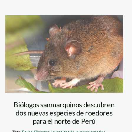
nuevas-especies-
de-roedores—
san-marcos—v-
pacheco
Biólogos sanmarquinos descubren
dos nuevas especies de roedores
para el norte de Perú