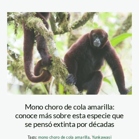
. Según Sernanp,
 generó S/. 114
o de los proyectos
mono_choro_de_cola
ones por
dación de Bosques
as naturales
ional Cordillera
nal Tambopata, el
ja Sonene y el
Alto Mayo). Foto:
.
Mono choro de cola amarilla:
conoce más sobre esta especie que
se pensó extinta por décadas
Tags:
mono choro de cola amarilla
,
Yunkawasi