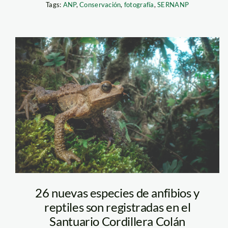
Tags:
ANP
,
Conservación
,
fotografía
,
SERNANP
Rhinella-
moralesi-(Axel-
Marchelie)-
sernanp
26 nuevas especies de anfibios y
reptiles son registradas en el
Santuario Cordillera Colán