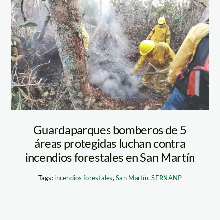
bomberos
forestales – alto
mayo – sernanp
Guardaparques bomberos de 5
áreas protegidas luchan contra
incendios forestales en San Martín
Tags:
incendios forestales
,
San Martín
,
SERNANP