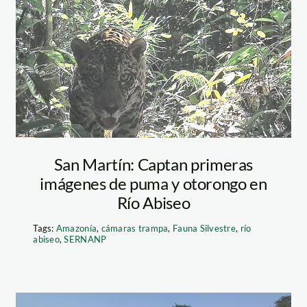
otorongo –
sernanp 1
San Martín: Captan primeras
imágenes de puma y otorongo en
Río Abiseo
Tags:
Amazonía
,
cámaras trampa
,
Fauna Silvestre
,
río
abiseo
,
SERNANP