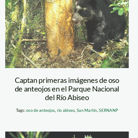
oso-de-anteojos-
sernanp1
Captan primeras imágenes de oso
de anteojos en el Parque Nacional
del Río Abiseo
Tags:
oso de anteojos
,
río abiseo
,
San Martín
,
SERNANP