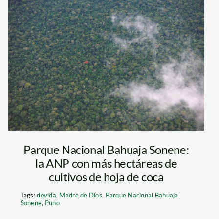
[Especial
fotográfico]
Beneficios y
oportunidades
que ofrecen las
Parque Nacional Bahuaja Sonene:
la ANP con más hectáreas de
Áreas Naturales
cultivos de hoja de coca
Protegidas
Tags:
devida
,
Madre de Dios
,
Parque Nacional Bahuaja
Sonene
,
Puno