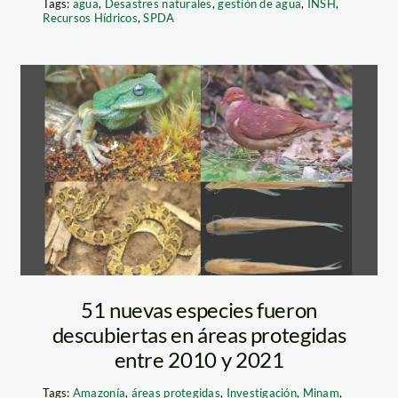
Tags:
agua
,
Desastres naturales
,
gestión de agua
,
INSH
,
Recursos Hídricos
,
SPDA
nuevas-especies-
de-
biodiversidad-
sernanp
51 nuevas especies fueron
descubiertas en áreas protegidas
entre 2010 y 2021
Tags:
Amazonía
,
áreas protegidas
,
Investigación
,
Minam
,