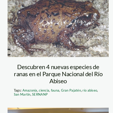
nueva rana –
sernanp
Descubren 4 nuevas especies de
ranas en el Parque Nacional del Río
Abiseo
Tags:
Amazonía
,
ciencia
,
fauna
,
Gran Pajatén
,
río abiseo
,
San Martín
,
SERNANP