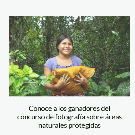
Jorge-Cajacuri-
Tubilla-ganador-
segundo-puesto-
fotografia-
SERNANP
Conoce a los ganadores del
concurso de fotografía sobre áreas
naturales protegidas