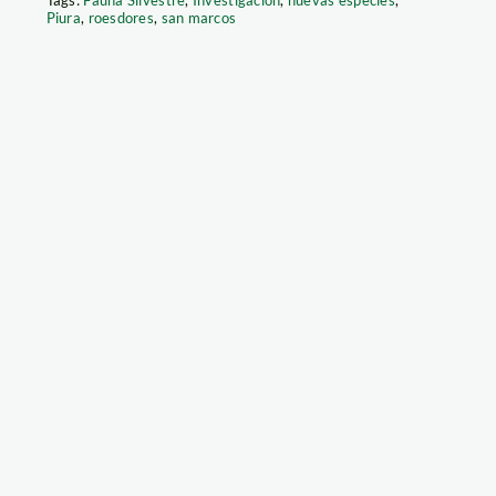
Tags:
Fauna Silvestre
,
Investigación
,
nuevas especies
,
Piura
,
roesdores
,
san marcos