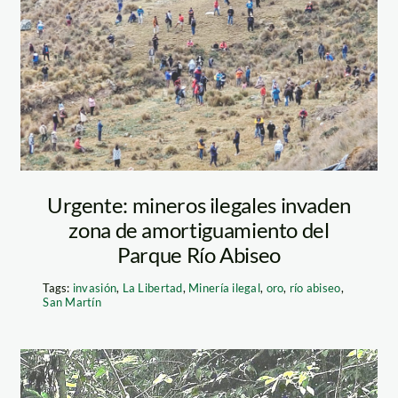
—pataz—abiseo
vación El Breo, Alto
n. Paisaje frente a
actividad
pleno desarrollo.
ada en la zona de
Urgente: mineros ilegales invaden
arque Nacional del
zona de amortiguamiento del
o Pérez / GIZ
Parque Río Abiseo
Tags:
invasión
,
La Libertad
,
Minería ilegal
,
oro
,
río abiseo
,
San Martín