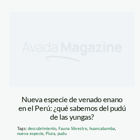
Protección de bosques
entre el 2013 y 2015 se
millones como resultad
de Reducción de Emisi
Deforestación y Degra
(REDD+) en cuatro áre
protegidas (Parque Nac
Azul, la Reserva Nacio
Parque Nacional Bahua
Bosque de Protección 
Thomas Müller / SPDA
Nueva especie de venado enano
en el Perú: ¿qué sabemos del pudú
de las yungas?
Tags:
descubrimiento
,
Fauna Silvestre
,
huancabamba
,
nueva especie
,
Piura
,
pudu