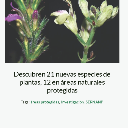
nuevas-especies-
en-areas-
protegidas—
sernanp
Descubren 21 nuevas especies de
plantas, 12 en áreas naturales
protegidas
Tags:
áreas protegidas
,
Investigación
,
SERNANP