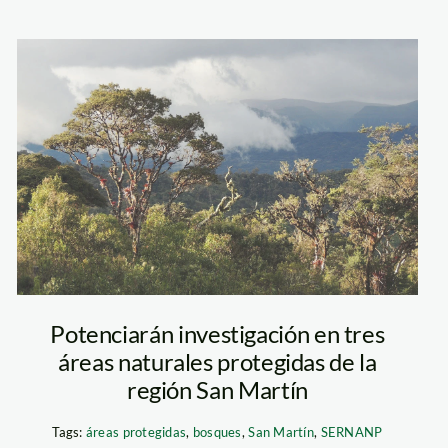
_amarilla_cola
Bosque-de-
Protección-Alto-
Mayo—sernanp
Potenciarán investigación en tres
áreas naturales protegidas de la
región San Martín
Tags:
áreas protegidas
,
bosques
,
San Martín
,
SERNANP