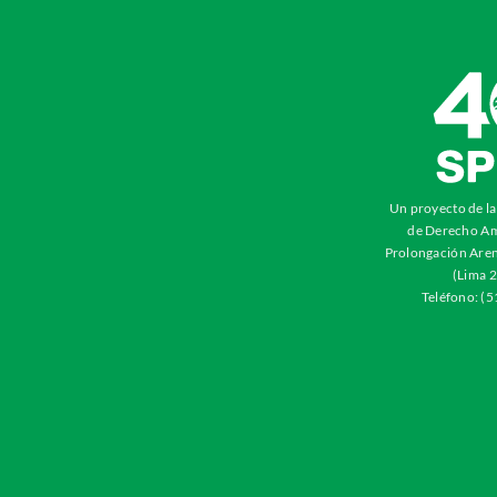
Un proyecto de l
de Derecho Am
Prolongación Aren
(Lima 2
Teléfono: (