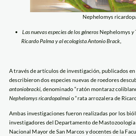
Nephelomys ricardopa
Las nuevas especies de los géneros
Nephelomys
y
Ricardo Palma y al ecologista Antonio Brack,
A través de artículos de investigación, publicados en
describieron dos especies nuevas de roedores descubie
antoniobracki
, denominado “ratón montaraz coliblanc
Nephelomys ricardopalmai
o “rata arrozalera de Rica
Ambas investigaciones fueron realizadas por los bió
investigadores del Departamento de Mastozoología 
Nacional Mayor de San Marcos y docentes de la Facul