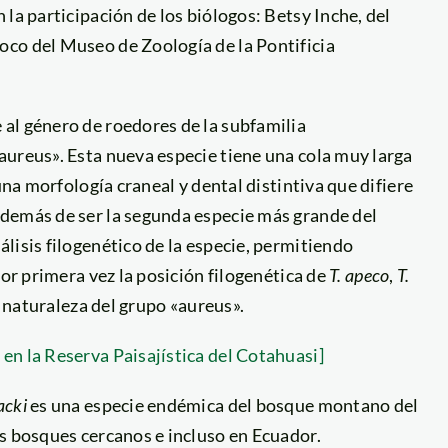
n la participación de los biólogos: Betsy Inche, del
co del Museo de Zoología de la Pontificia
 al género de roedores de la subfamilia
aureus». Esta nueva especie tiene una cola muy larga
una morfología craneal y dental distintiva que difiere
además de ser la segunda especie más grande del
lisis filogenético de la especie, permitiendo
por primera vez la posición filogenética de
T. apeco
,
T.
a naturaleza del grupo «aureus».
en la Reserva Paisajística del Cotahuasi]
acki
es una especie endémica del bosque montano del
s bosques cercanos e incluso en Ecuador.