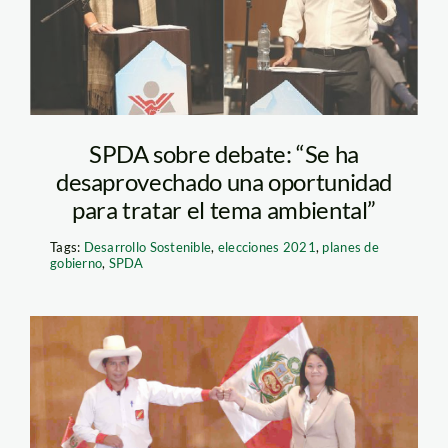
ambiente FOTO RPP
SPDA sobre debate: “Se ha
desaprovechado una oportunidad
para tratar el tema ambiental”
Tags:
Desarrollo Sostenible
,
elecciones 2021
,
planes de
gobierno
,
SPDA
proclama-ciudadana-
fujimori-y-castillo