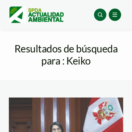
Skip
to
content
Resultados de búsqueda
para : Keiko
keiko fujimori –
agencia andina