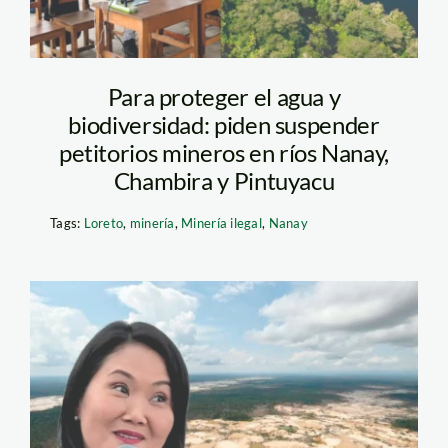
Para proteger el agua y
biodiversidad: piden suspender
petitorios mineros en ríos Nanay,
Chambira y Pintuyacu
Tags:
Loreto
,
minería
,
Minería ilegal
,
Nanay
keiko-fujimori—
mineria-ilegal—spda