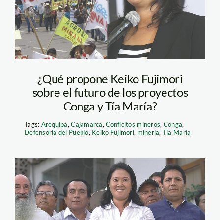
¿Qué propone Keiko Fujimori
sobre el futuro de los proyectos
Conga y Tía María?
Tags:
Arequipa
,
Cajamarca
,
Conflcitos mineros
,
Conga
,
Defensoría del Pueblo
,
Keiko Fujimori
,
minería
,
Tía María
keiko – radio exitosa