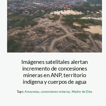
mineria-ilegal-
delta-1-foto-
diego-perez-spda
Imágenes satelitales alertan
Imagen: composición A
incremento de concesiones
Ambiental.
mineras en ANP, territorio
indígena y cuerpos de agua
Tags:
Amazonas
,
concesiones mineras
,
Madre de Dios
s. Según Sernanp,