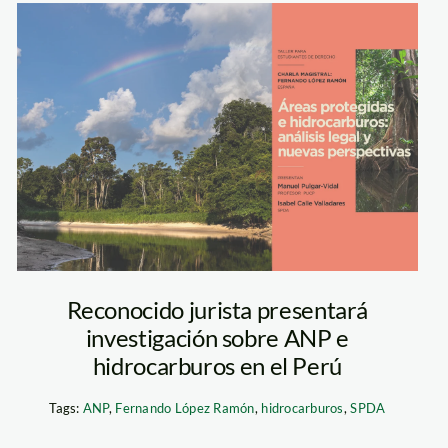
Taller de areas
protegidas e
hidrocarburos
composicion
spda
Reconocido jurista presentará
investigación sobre ANP e
hidrocarburos en el Perú
Tags:
ANP
,
Fernando López Ramón
,
hidrocarburos
,
SPDA