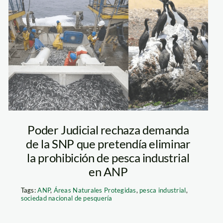
pesca-industrial-
reserva-nacional-
paracas-
composicion-2
Poder Judicial rechaza demanda
de la SNP que pretendía eliminar
la prohibición de pesca industrial
en ANP
Tags:
ANP
,
Áreas Naturales Protegidas
,
pesca industrial
,
sociedad nacional de pesquería