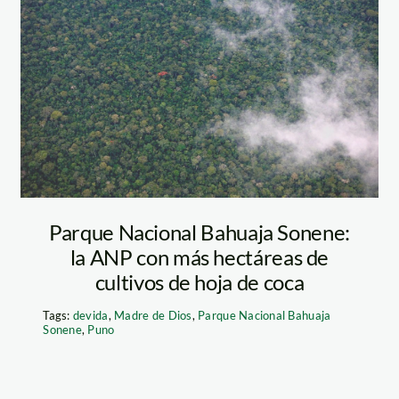
[Especial
fotográfico]
Beneficios y
oportunidades
que ofrecen las
Parque Nacional Bahuaja Sonene:
ctualidad
la ANP con más hectáreas de
Áreas Naturales
cultivos de hoja de coca
Protegidas
Tags:
devida
,
Madre de Dios
,
Parque Nacional Bahuaja
Sonene
,
Puno