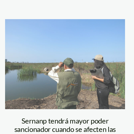
guardaparque—
sernanp—
monitoreo
Sernanp tendrá mayor poder
sancionador cuando se afecten las