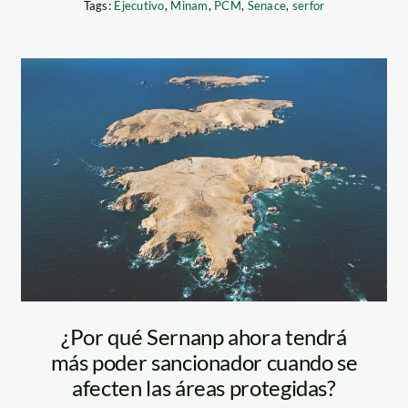
Tags:
Ejecutivo
,
Minam
,
PCM
,
Senace
,
serfor
Reserva Nacional
de Paracas
¿Por qué Sernanp ahora tendrá
más poder sancionador cuando se
afecten las áreas protegidas?