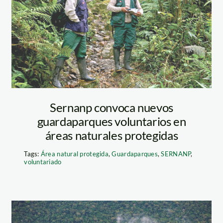
sernanp
Foto: Diego Pérez / SPDA
Sernanp convoca nuevos
guardaparques voluntarios en
áreas naturales protegidas
Tags:
Área natural protegida
,
Guardaparques
,
SERNANP
,
voluntariado