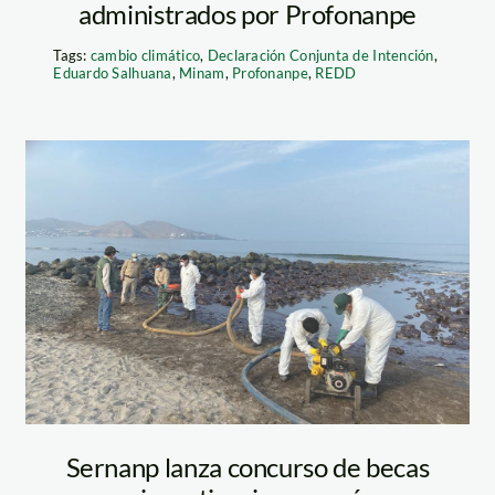
administrados por Profonanpe
Tags:
cambio climático
,
Declaración Conjunta de Intención
,
Eduardo Salhuana
,
Minam
,
Profonanpe
,
REDD
ancon –
guardaparques –
derrame de
petroleo –
sernanp
Sernanp lanza concurso de becas