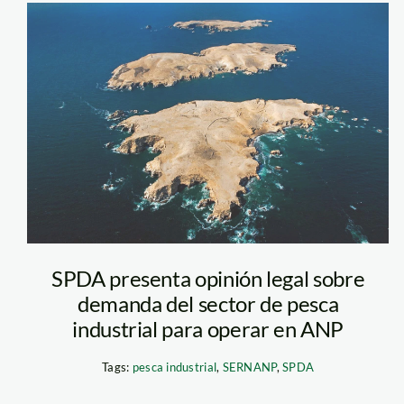
e generó S/. 114
do de los proyectos
iones por
Reserva Nacional
adación de Bosques
eas naturales
de Paracas
cional Cordillera
onal Tambopata, el
aja Sonene y el
 Alto Mayo). Foto:
A.
SPDA presenta opinión legal sobre
demanda del sector de pesca
industrial para operar en ANP
Tags:
pesca industrial
,
SERNANP
,
SPDA