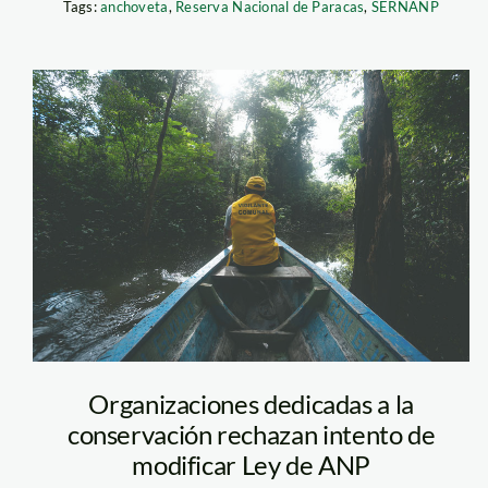
Tags:
anchoveta
,
Reserva Nacional de Paracas
,
SERNANP
ACR-
Tamshiyacu-
Tahuayo-SPDA
Organizaciones dedicadas a la
conservación rechazan intento de
modificar Ley de ANP