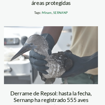
áreas protegidas
Tags:
Minam
,
SERNANP
ave empetrolada
sernanp
Derrame de Repsol: hasta la fecha,
Sernanp ha registrado 555 aves