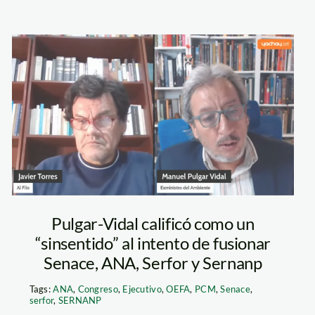
pulgar vidal –
senace
Pulgar-Vidal calificó como un
“sinsentido” al intento de fusionar
Senace, ANA, Serfor y Sernanp
Tags:
ANA
,
Congreso
,
Ejecutivo
,
OEFA
,
PCM
,
Senace
,
serfor
,
SERNANP