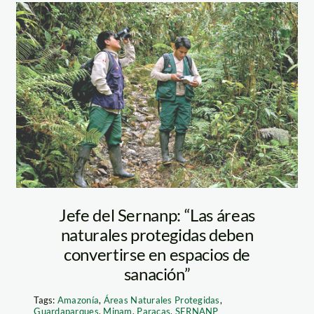
guardaparque—
sernanp
Jefe del Sernanp: “Las áreas
naturales protegidas deben
convertirse en espacios de
sanación”
Tags:
Amazonía
,
Áreas Naturales Protegidas
,
Guardaparques
,
Minam
,
Paracas
,
SERNANP