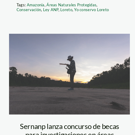
Tags:
Amazonía
,
Áreas Naturales Protegidas
,
Conservación
,
Ley ANP
,
Loreto
,
Yo conservo Loreto
investigacion-
taricaya-manu-
scaled
Sernanp lanza concurso de becas
para investigaciones en áreas