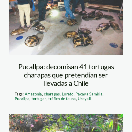
gore-ucayali
Pucallpa: decomisan 41 tortugas
charapas que pretendían ser
llevadas a Chile
Tags:
Amazonía
,
charapas
,
Loreto
,
Pacaya Samiria
,
Pucallpa
,
tortugas
,
tráfico de fauna
,
Ucayali