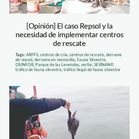
[Opinión] El caso Repsol y la
necesidad de implementar centros
de rescate
Tags:
ARFFS
,
centros de cría
,
centros de rescate
,
derrame
de repsol
,
derrame en ventanilla
,
Fauna Silvestre
,
OSINFOR
,
Parque de las Leyendas
,
serfor
,
SERNANP
,
tráfico de fauna silvestre
,
tráfico ilegal de fauna silvestre
ave-afectada-por-
derrame-de-
petorleo–de-repsol—