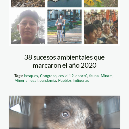
del 2020 – spda
38 sucesos ambientales que
marcaron el año 2020
Tags:
bosques
,
Congreso
,
covid-19
,
escazú
,
fauna
,
Minam
,
Minería ilegal
,
pandemia
,
Pueblos Indígenas
oso-de-antojos—
serfor