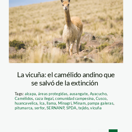
vicuña—serfor
La vicuña: el camélido andino que
se salvó de la extinción
Tags:
alcapa
,
áreas protegidas
,
ausangate
,
Ayacucho
,
Camélidos
,
caza ilegal
,
comunidad campesina
,
Cusco
,
huancavelica
,
Ica
,
llama
,
Minagri
,
Minam
,
pampa galeras
,
pitumarca
,
serfor
,
SERNANP
,
SPDA
,
tejido
,
vicuña