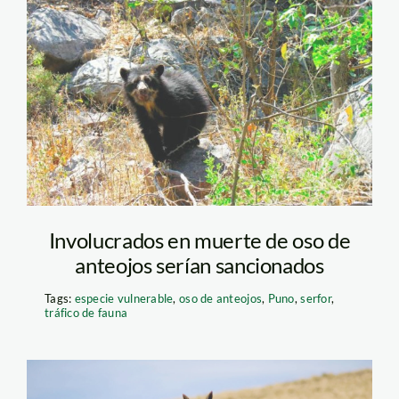
oso-de-anteojos-
sernanp
Involucrados en muerte de oso de
anteojos serían sancionados
Tags:
especie vulnerable
,
oso de anteojos
,
Puno
,
serfor
,
tráfico de fauna