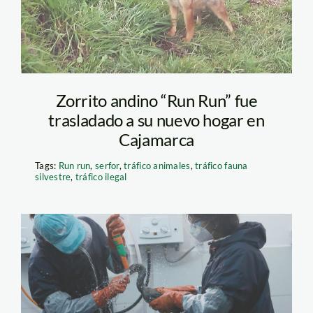
Zorrito andino “Run Run” fue
trasladado a su nuevo hogar en
Cajamarca
Tags:
Run run
,
serfor
,
tráfico animales
,
tráfico fauna
silvestre
,
tráfico ilegal
FOTO ANIMAL
RESCATADO