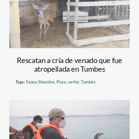
venado rescatado –
serfor
Rescatan a cría de venado que fue
atropellada en Tumbes
Tags:
Fauna Silvestre
,
Piura
,
serfor
,
Tumbes
Foto 1