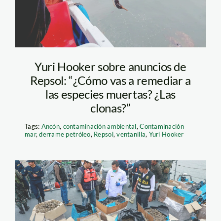
afp
Yuri Hooker sobre anuncios de
Repsol: “¿Cómo vas a remediar a
las especies muertas? ¿Las
clonas?”
Tags:
Ancón
,
contaminación ambiental
,
Contaminación
mar
,
derrame petróleo
,
Repsol
,
ventanilla
,
Yuri Hooker
RPP – Incautación
Caballitos de Mar