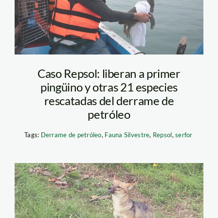
Caso Repsol: liberan a primer
pingüino y otras 21 especies
rescatadas del derrame de
petróleo
Tags:
Derrame de petróleo
,
Fauna Silvestre
,
Repsol
,
serfor
run run habitat
cajamarca foto serfor