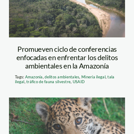
diego-perez—spda
Promueven ciclo de conferencias
enfocadas en enfrentar los delitos
ambientales en la Amazonía
Tags:
Amazonía
,
delitos ambientales
,
Minería ilegal
,
tala
ilegal
,
tráfico de fauna silvestre
,
USAID
jaguar—serfor