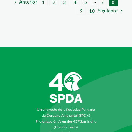
Anterior
1
2
3
4
5
···
7
8
Siguiente
9
10
Un proyecto de la Sociedad Peruana
de Derecho Ambiental (SPDA)
Prolongación Arenales 437 San Isidro
(Lima 27, Perú)