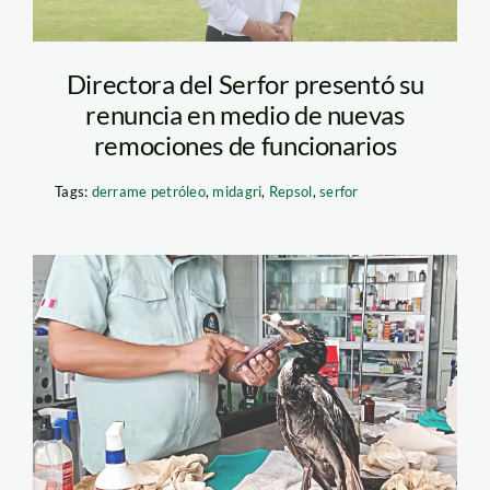
Directora del Serfor presentó su
renuncia en medio de nuevas
remociones de funcionarios
Tags:
derrame petróleo
,
midagri
,
Repsol
,
serfor
parque de las
leyendas – derrame
de petroleo – repsol