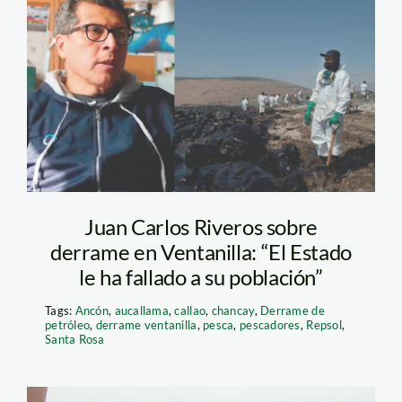
juan-carlos-rivero—
derrame—oceana-y-
spda
Juan Carlos Riveros sobre
derrame en Ventanilla: “El Estado
le ha fallado a su población”
Tags:
Ancón
,
aucallama
,
callao
,
chancay
,
Derrame de
petróleo
,
derrame ventanilla
,
pesca
,
pescadores
,
Repsol
,
Santa Rosa