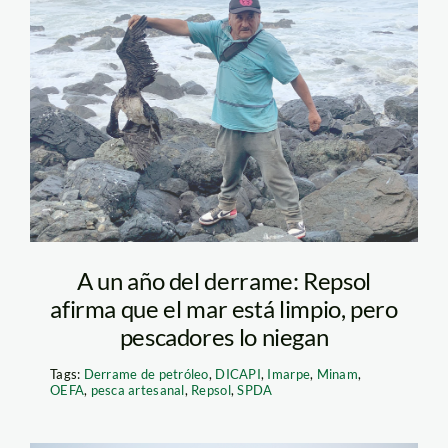
derrame-de-petroleo
—repsol—encerrona
A un año del derrame: Repsol
afirma que el mar está limpio, pero
pescadores lo niegan
Tags:
Derrame de petróleo
,
DICAPI
,
Imarpe
,
Minam
,
OEFA
,
pesca artesanal
,
Repsol
,
SPDA