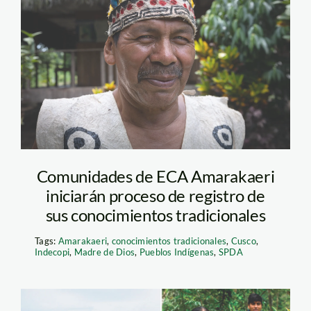
harakbut – purus -
manu – amarakaeri –
diego perez- spda
Comunidades de ECA Amarakaeri
iniciarán proceso de registro de
sus conocimientos tradicionales
Tags:
Amarakaeri
,
conocimientos tradicionales
,
Cusco
,
Indecopi
,
Madre de Dios
,
Pueblos Indígenas
,
SPDA