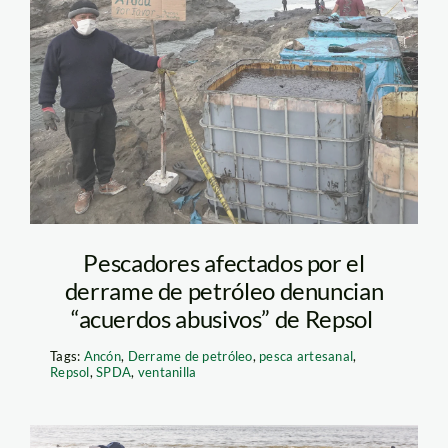
pescador-de-
ventanilla—derrame-
repsol—jaime-tranca
—spda
Pescadores afectados por el
derrame de petróleo denuncian
“acuerdos abusivos” de Repsol
Tags:
Ancón
,
Derrame de petróleo
,
pesca artesanal
,
Repsol
,
SPDA
,
ventanilla