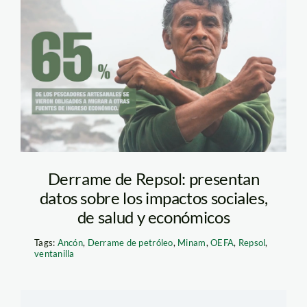
pescadores-
artesanales—
derrame-de-petroleo
—ecos-del-mar
Derrame de Repsol: presentan
datos sobre los impactos sociales,
de salud y económicos
Tags:
Ancón
,
Derrame de petróleo
,
Minam
,
OEFA
,
Repsol
,
ventanilla