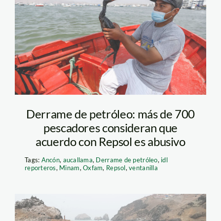
pescador-de-ancona—
andina
Derrame de petróleo: más de 700
pescadores consideran que
acuerdo con Repsol es abusivo
Tags:
Ancón
,
aucallama
,
Derrame de petróleo
,
idl
reporteros
,
Minam
,
Oxfam
,
Repsol
,
ventanilla