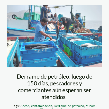
pescadores-ancon—
derrame-petroleo—
jaime-tranca
Derrame de petróleo: luego de
150 días, pescadores y
comerciantes aún esperan ser
atendidos
Tags:
Ancón
,
contaminación
,
Derrame de petróleo
,
Minam
,