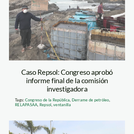
pescador-de-
ventanilla—derrame-
de-petroleo—jaime-
tranca—spda
Caso Repsol: Congreso aprobó
informe final de la comisión
investigadora
Tags:
Congreso de la República
,
Derrame de petróleo
,
RELAPASAA
,
Repsol
,
ventanilla