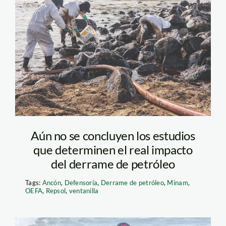
derrame-de-petroleo
—limpieza-en-playa-
pocitos—ancon—
diego-perez–spda
Aún no se concluyen los estudios
que determinen el real impacto
del derrame de petróleo
Tags:
Ancón
,
Defensoría
,
Derrame de petróleo
,
Minam
,
OEFA
,
Repsol
,
ventanilla