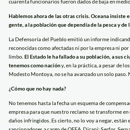
cuarenta funcionarios fueron dados de baja en medio 
Hablemos ahora de las otras crisis. Oceana insiste en
gente, a la población que dependía de la pesca y de 
La Defensoría del Pueblo emitió un informe indicand
reconocidas como afectadas ni por la empresa ni por
limbo.
El Estado le ha fallado a su población, a sus
tenemos como nación
y, en la práctica, a pesar de l
Modesto Montoya, no se ha avanzado un solo paso. 
¿Cómo que no hay nada?
No tenemos hasta la fecha un esquema de compensaci
empresa para que nuestro reclamo se transforme en
daños infringidos. Es cierto, no lo voy a negar, está
sancionadores a cargo de OEFA, Dicapi; Serfor, Ser