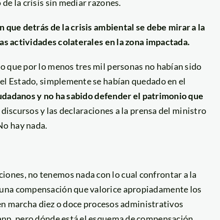
de la crisis sin mediar razones.
 que detrás de la crisis ambiental se debe mirar a la
las actividades colaterales en la zona impactada.
o que por lo menos tres mil personas no habían sido
 el Estado, simplemente se habían quedado en el
 ciudadanos y no ha sabido defender el patrimonio que
os discursos y las declaraciones a la prensa del ministro
No hay nada.
ones, no tenemos nada con lo cual confrontar a la
 una compensación que valorice apropiadamente los
n en marcha diez o doce procesos administrativos
nanp, pero dónde está el esquema de compensación