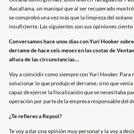
Aucallama, un maniquí que al ser recuperado mostró 
se comprobó una vez más que la limpieza del océano y
insuficiente. Las siguientes son sus opiniones ciento
Conversamos hace unos días con Yuri Hooker sobre la
derrame de hace seis meses en las costas de Ventanil
altura de las circunstancias…
Voy a coincidir como siempre con Yuri Hooker. Para mí
solucionar lo que produjo el derrame, sino que vení
capaz de ejercer la fiscalización que se necesitaba 
operación por parte de la empresa responsable del 
¿Te refieres a Repsol?
Te voy a dar una opinión muy personal y la voy a dec