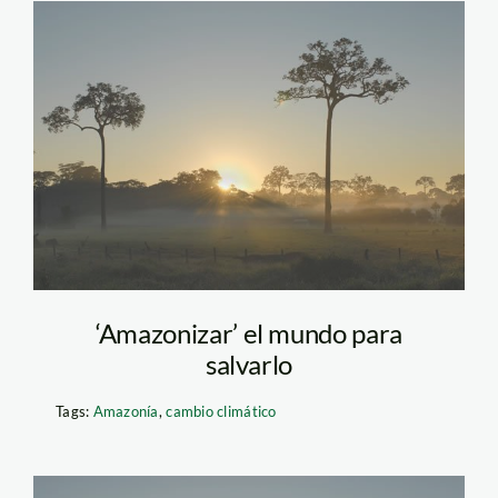
castana_amazonia_madre_
‘Amazonizar’ el mundo para
salvarlo
Tags:
Amazonía
,
cambio climático