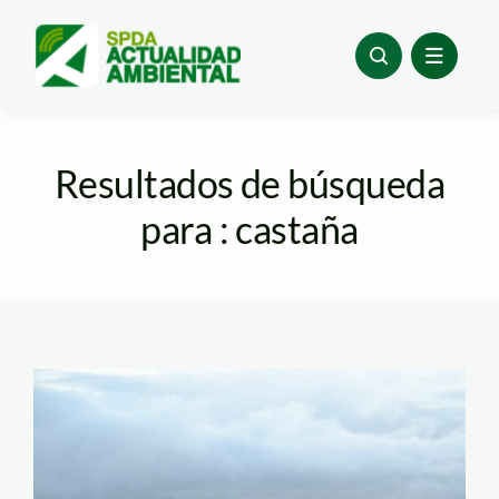
Skip
to
content
Resultados de búsqueda
para : castaña
bosque de neblina
samanga 1