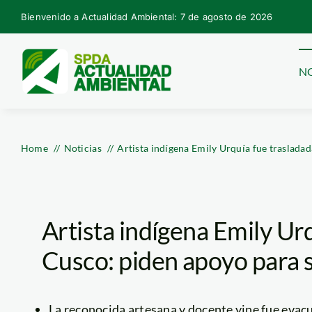
Skip
Bienvenido a Actualidad Ambiental: 7 de agosto de 2026
to
content
NO
Home
Noticias
Artista indígena Emily Urquía fue traslada
Artista indígena Emily Urq
Cusco: piden apoyo para 
La reconocida artesana y docente yine fue eva