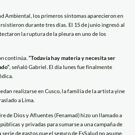
ad Ambiental, los primeros síntomas aparecieron en
istieron durante tres días. El 15 de junio ingresó al
ectaron la ruptura de la pleura en uno de los
ión continúa.
“Todavía hay materia y necesita ser
ado”
, señaló Gabriel. El día lunes fue finalmente
édica.
an realizarse en Cusco, la familia de la artista yine
raslado a Lima.
dre de Dios y Afluentes (Fenamad) hizo un llamado a
s públicas y privadas para sumarse a una campaña de
 serie de gastos que el seguro de EsSalud no asume,