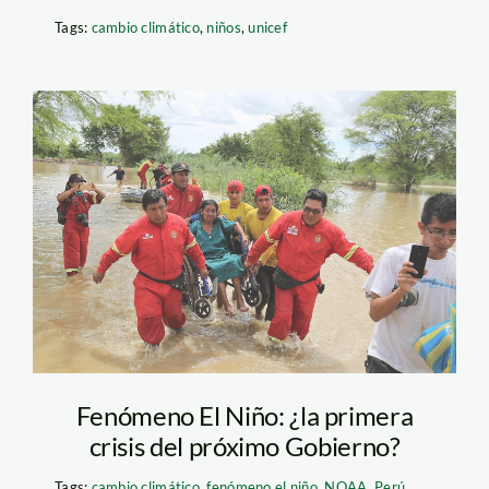
Tags:
cambio climático
,
niños
,
unicef
Piura SPDA-0176
Fenómeno El Niño: ¿la primera
crisis del próximo Gobierno?
Tags:
cambio climático
,
fenómeno el niño
,
NOAA
,
Perú
,