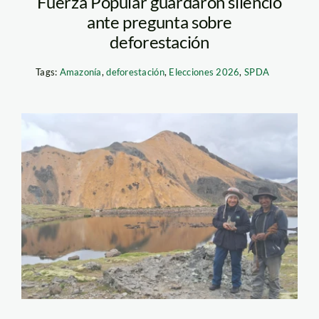
Fuerza Popular guardaron silencio
ante pregunta sobre
deforestación
Tags:
Amazonía
,
deforestación
,
Elecciones 2026
,
SPDA
Clever-Ccorahua–
comunidad-de-Santa-
Fe-Ayacucho-Lina-
Auccapuclla-
Maccerhua–Climate-
tracker