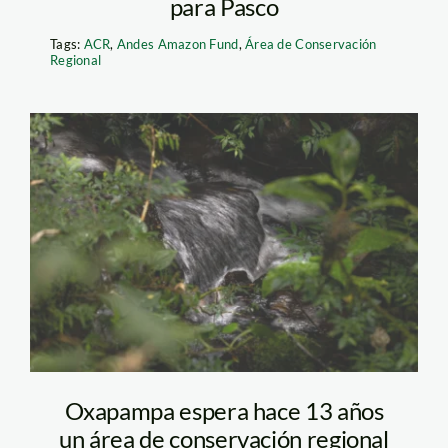
para Pasco
Tags:
ACR
,
Andes Amazon Fund
,
Área de Conservación
Regional
Chontabamba
Huancabamba _Diego
Perez
Oxapampa espera hace 13 años
un área de conservación regional