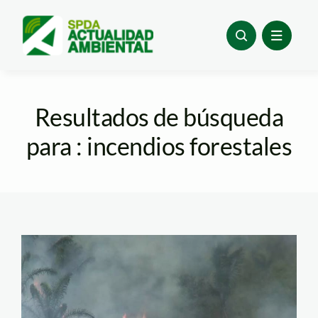
Skip
to
content
Resultados de búsqueda
para : incendios forestales
incendio-forestal-
serfor