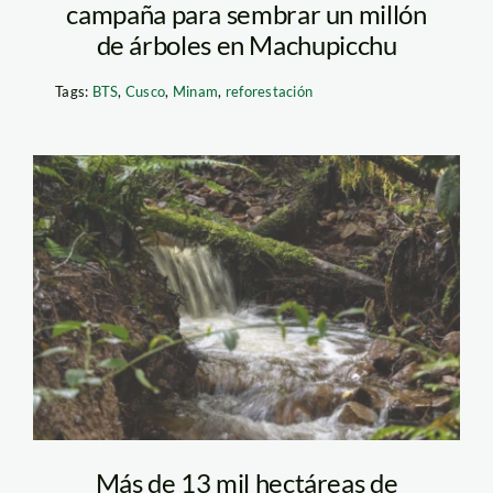
campaña para sembrar un millón
de árboles en Machupicchu
Tags:
BTS
,
Cusco
,
Minam
,
reforestación
recurso-hidrico-foto-
diego-perez-spda
Más de 13 mil hectáreas de