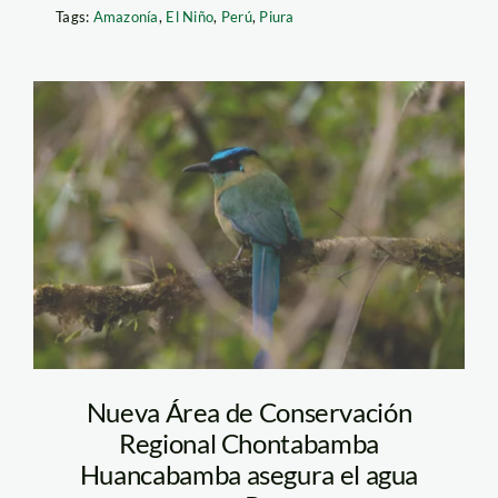
Tags:
Amazonía
,
El Niño
,
Perú
,
Piura
Relojero_Chontabamba
Huancabamba_Diego
Perez
Nueva Área de Conservación
Regional Chontabamba
Huancabamba asegura el agua