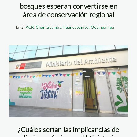
bosques esperan convertirse en
área de conservación regional
Tags:
ACR
,
Chontabamba
,
huancabamba
,
Oxampampa
ministerio-del-
ambiente—minam2
¿Cuáles serían las implicancias de