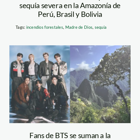
sequía severa en la Amazonía de
Perú, Brasil y Bolivia
Tags:
incendios forestales
,
Madre de Dios
,
sequía
BTS—machupicchu—
jaime-tranca—SPDA
Fans de BTS se suman a la