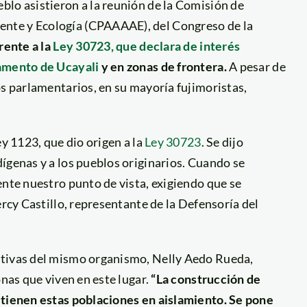
blo asistieron a la reunión de la Comisión de
nte y Ecología (CPAAAAE), del Congreso de la
rente a la
Ley 30723, que declara de interés
tamento de Ucayali
y en zonas de frontera.
A pesar de
os parlamentarios, en su mayoría fujimoristas,
ey 1123, que dio origen a la
Ley 30723
. Se dijo
ígenas y a los pueblos originarios. Cuando se
ente nuestro punto de vista, exigiendo que se
ercy Castillo, representante de la Defensoría del
ativas del mismo organismo, Nelly Aedo Rueda,
onas que viven en este lugar.
“La construcción de
 tienen estas poblaciones en aislamiento. Se pone