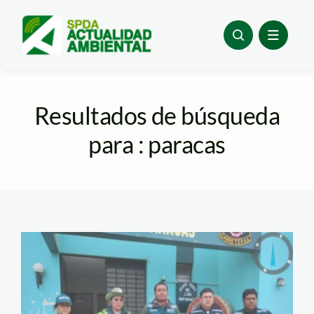
Skip
to
content
Resultados de búsqueda
para : paracas
tortugas disecadas-
paracas-serfor1