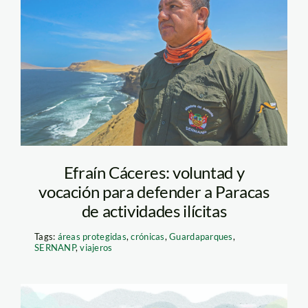
efrain-caceres—
guardaparque—
sernanp-viajeros
Efraín Cáceres: voluntad y
vocación para defender a Paracas
de actividades ilícitas
Tags:
áreas protegidas
,
crónicas
,
Guardaparques
,
SERNANP
,
viajeros