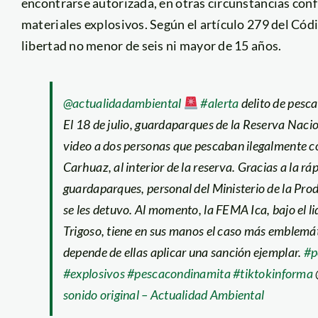
encontrarse autorizada, en otras circunstancias conf
materiales explosivos. Según el artículo 279 del Códi
libertad no menor de seis ni mayor de 15 años.
@actualidadambiental
#alerta
delito de pesca
El 18 de julio, guardaparques de la Reserva Naci
video a dos personas que pescaban ilegalmente c
Carhuaz, al interior de la reserva. Gracias a la rá
guardaparques, personal del Ministerio de la Prod
se les detuvo. Al momento, la FEMA Ica, bajo el li
Trigoso, tiene en sus manos el caso más emblemát
depende de ellas aplicar una sanción ejemplar.
#p
#explosivos
#pescacondinamita
#tiktokinforma
sonido original – Actualidad Ambiental