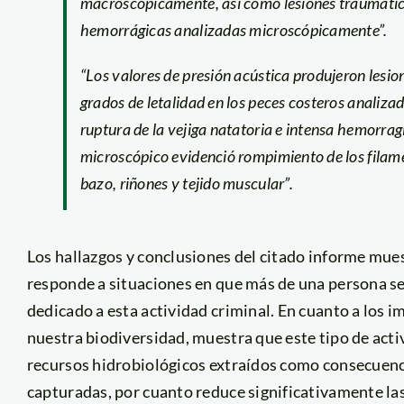
macroscópicamente, así como lesiones traumátic
hemorrágicas analizadas microscópicamente”.
“Los valores de presión acústica produjeron lesio
grados de letalidad en los peces costeros anali
ruptura de la vejiga natatoria e intensa hemorragi
microscópico evidenció rompimiento de los filam
bazo, riñones y tejido muscular”.
Los hallazgos y conclusiones del citado informe mues
responde a situaciones en que más de una persona se
dedicado a esta actividad criminal. En cuanto a los i
nuestra biodiversidad, muestra que este tipo de acti
recursos hidrobiológicos extraídos como consecuenci
capturadas, por cuanto reduce significativamente la