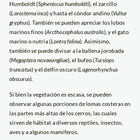
Humboldt (
Spheniscus humboldti
), el zarcillo
(
Larosterna inca
) y hasta el cóndor andino (
Vultur
gryphus
). También se pueden apreciar los lobos
marinos finos (
Arcthocephalus australis
), y el gato
marino o nutria (
Lontra felina
). Asimismo,
también se puede divisar a la ballena jorobada
(
Megaptera novaeangliae
), el bufeo (
Tursiops
truncatus
) y el delfín oscuro (
Lagenorhynchus
obscurus
).
Si bien la vegetación es escasa, se pueden
observar algunas porciones de lomas costeras en
las partes más altas de los cerros, las cuales
sirven de hábitat a diversos reptiles, insectos,
aves y a algunos mamíferos.