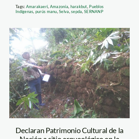
Tags:
Amarakaeri
,
Amazonía
,
harakbut
,
Pueblos
Indígenas
,
purús manu
,
Selva
,
sepda
,
SERNANP
reserva comunal
amarakaeri – sernanp
Declaran Patrimonio Cultural de la
Nación a sitio arqueológico en la