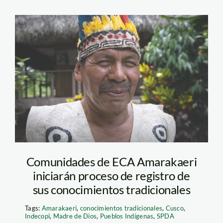
harakbut – purus -
manu – amarakaeri –
diego perez- spda
Comunidades de ECA Amarakaeri
iniciarán proceso de registro de
sus conocimientos tradicionales
Tags:
Amarakaeri
,
conocimientos tradicionales
,
Cusco
,
Indecopi
,
Madre de Dios
,
Pueblos Indígenas
,
SPDA