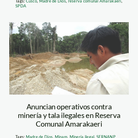
Tags:
Cusco
,
Madre de Dios
,
reserva comunal Amarakaeri
,
SPDA
operativo mineria
ilegal
amarakaeri_Sernanp
Anuncian operativos contra
minería y tala ilegales en Reserva
Comunal Amarakaeri
Tags:
Madre de Dios
,
Minam
,
Minería ilegal
,
SERNANP