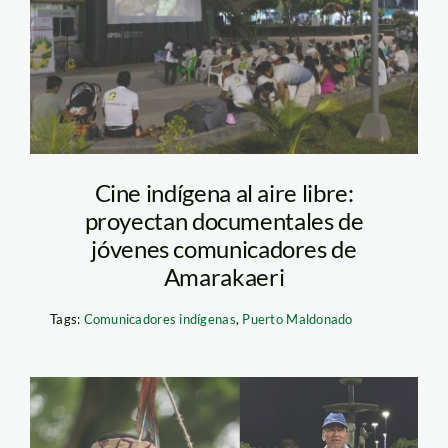
documentales-
comunciadores-
indigenas-foto-diego-
perez-spda
Cine indígena al aire libre:
proyectan documentales de
jóvenes comunicadores de
Amarakaeri
Tags:
Comunicadores indígenas
,
Puerto Maldonado
victorio-dariquebe-