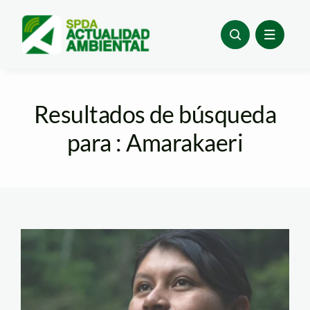
Skip
to
content
Resultados de búsqueda
para : Amarakaeri
Kelly-Patiachi-foto-
diego-perez-spda