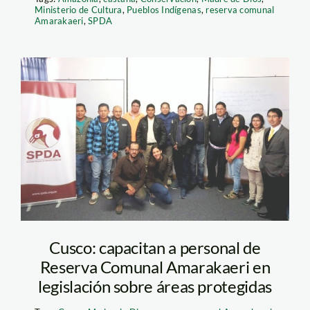
Ministerio de Cultura
,
Pueblos Indígenas
,
reserva comunal
Amarakaeri
,
SPDA
capacitación-spda
Cusco: capacitan a personal de
Reserva Comunal Amarakaeri en
legislación sobre áreas protegidas