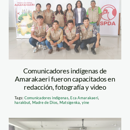
Comunicadores
indigenas ECA
Wuilmar Briceño
SPDA
Comunicadores indígenas de
Amarakaeri fueron capacitados en
redacción, fotografía y video
Tags:
Comunicadores indígenas
,
Eca Amarakaeri
,
harakbut
,
Madre de Dios
,
Matsigenka
,
yine