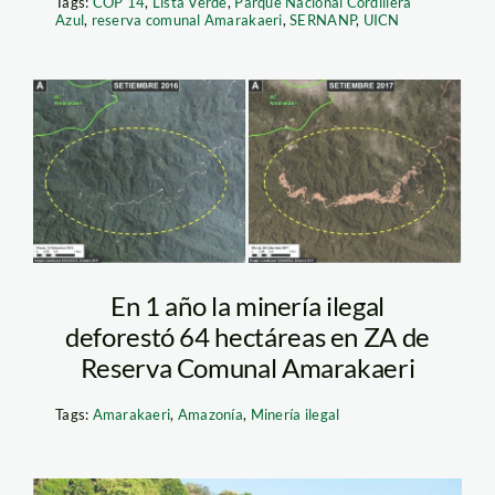
Tags:
COP 14
,
Lista Verde
,
Parque Nacional Cordillera
Azul
,
reserva comunal Amarakaeri
,
SERNANP
,
UICN
maap_deforestacion_amara
En 1 año la minería ilegal
deforestó 64 hectáreas en ZA de
Reserva Comunal Amarakaeri
Tags:
Amarakaeri
,
Amazonía
,
Minería ilegal