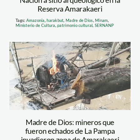
Reserva Amarakaeri
Tags:
Amazonía
,
harakbut
,
Madre de Dios
,
Minam
,
Ministerio de Cultura
,
patrimonio cultural
,
SERNANP
Madre de Dios: Poder
Judicial liberó seis
presuntos mineros
ilegales_2
Madre de Dios: mineros que
fueron echados de La Pampa
invadieron zona de Amarakaeri