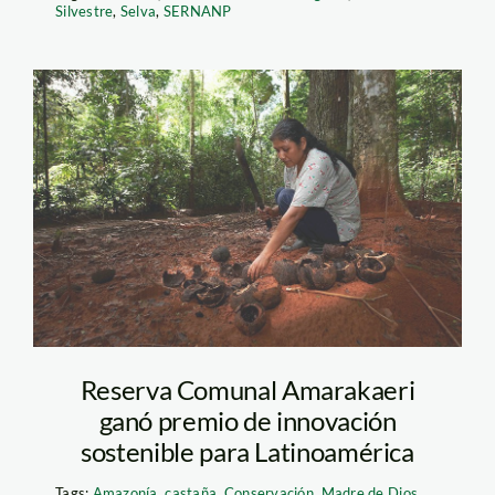
Silvestre
,
Selva
,
SERNANP
castana_thomas_muller_8
Reserva Comunal Amarakaeri
ganó premio de innovación
sostenible para Latinoamérica
Tags:
Amazonía
,
castaña
,
Conservación
,
Madre de Dios
,