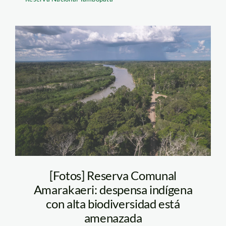
carretera-amarakareri
—diamante—diego-
perez2—spda
[Fotos] Reserva Comunal
Amarakaeri: despensa indígena
con alta biodiversidad está
amenazada