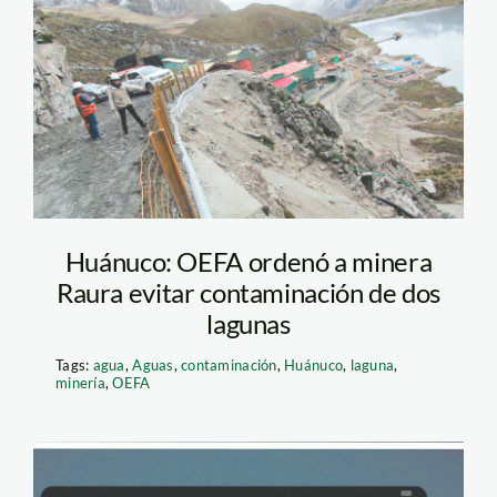
Raura_oefa
Huánuco: OEFA ordenó a minera
Raura evitar contaminación de dos
lagunas
Tags:
agua
,
Aguas
,
contaminación
,
Huánuco
,
laguna
,
minería
,
OEFA