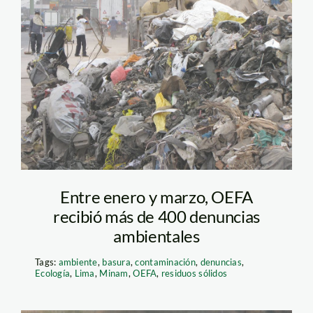
basura_rimac_spda1
Entre enero y marzo, OEFA
recibió más de 400 denuncias
ambientales
Tags:
ambiente
,
basura
,
contaminación
,
denuncias
,
Ecología
,
Lima
,
Minam
,
OEFA
,
residuos sólidos