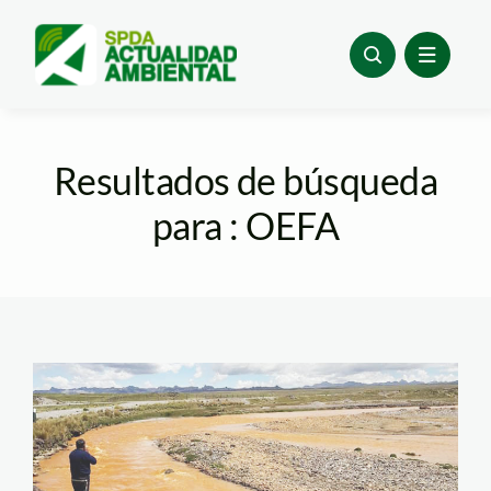
Skip
to
content
Resultados de búsqueda
para : OEFA
san-juan-de-pasco—
denuncia