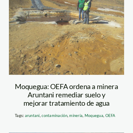
aruntani – minera –
oefa
Moquegua: OEFA ordena a minera
Aruntani remediar suelo y
mejorar tratamiento de agua
Tags:
aruntani
,
contaminación
,
minería
,
Moquegua
,
OEFA