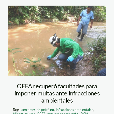
derrame_OEFA
OEFA recuperó facultades para
imponer multas ante infracciones
ambientales
Tags:
derrames de petróleo
,
Infracciones ambientales
,
Minam
,
multas
,
OEFA
,
paquetazo ambiental
,
PCM
,