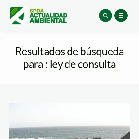
Skip
to
content
Resultados de búsqueda
para : ley de consulta
san_fernando_minam