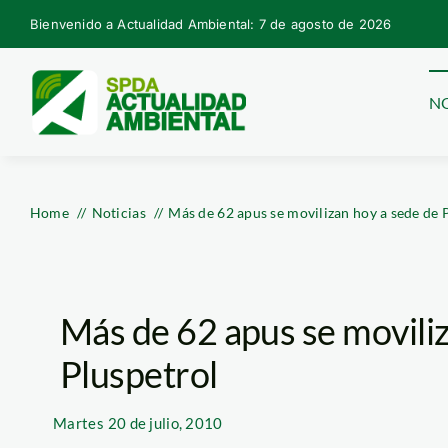
Skip
Bienvenido a Actualidad Ambiental: 7 de agosto de 2026
to
content
NO
Home
Noticias
Más de 62 apus se movilizan hoy a sede de 
Más de 62 apus se movili
Pluspetrol
Martes
20 de julio, 2010