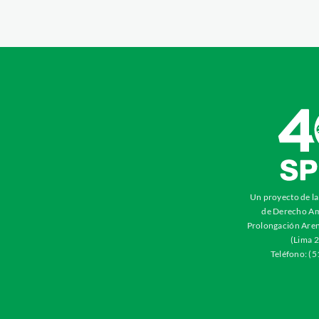
Un proyecto de l
de Derecho Am
Prolongación Aren
(Lima 2
Teléfono: (